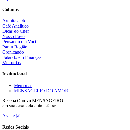
Colunas
Arquitetando
Café Analítico
Dicas do Chef
Nosso Povo
Pensando em Você
Partiu Região
Cronicando
Falando em Finanças
Memórias
Institucional
Memórias
MENSAGEIRO DO AMOR
Receba O
novo MENSAGEIRO
em sua casa toda quinta-feira:
Assine já!
Redes Sociais