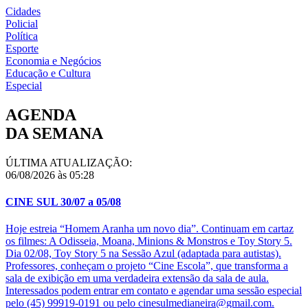
Cidades
Policial
Política
Esporte
Economia e Negócios
Educação e Cultura
Especial
AGENDA
DA SEMANA
ÚLTIMA ATUALIZAÇÃO:
06/08/2026 às 05:28
CINE SUL 30/07 a 05/08
Hoje estreia “Homem Aranha um novo dia”. Continuam em cartaz
os filmes: A Odisseia, Moana, Minions & Monstros e Toy Story 5.
Dia 02/08, Toy Story 5 na Sessão Azul (adaptada para autistas).
Professores, conheçam o projeto “Cine Escola”, que transforma a
sala de exibição em uma verdadeira extensão da sala de aula.
Interessados podem entrar em contato e agendar uma sessão especial
pelo (45) 99919-0191 ou pelo cinesulmedianeira@gmail.com.