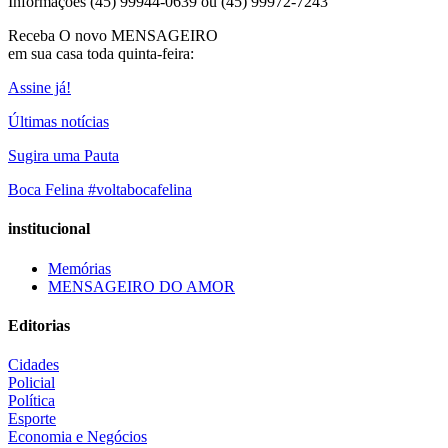
Informações (45) 99944-0639 ou (45) 99972-7243
Receba O
novo MENSAGEIRO
em sua casa toda quinta-feira:
Assine já!
Últimas notícias
Sugira uma Pauta
Boca Felina #voltabocafelina
institucional
Memórias
MENSAGEIRO DO AMOR
Editorias
Cidades
Policial
Política
Esporte
Economia e Negócios