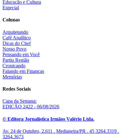
Educação e Cultura
Especial
Colunas
Arquitetando
Café Analítico
Dicas do Chef
Nosso Povo
Pensando em Você
Partiu Região
Cronicando
Falando em Finanças
Memórias
Redes Sociais
Capa da Semana:
EDIÇÃO 2422 - 06/08/2026
© Editora Jornalística Irmãos Valério Ltda.
Av. 24 de Outubro, 2.611 . Medianeira/PR . 45 3264.3319 .
3264.3673