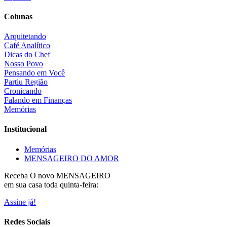
Colunas
Arquitetando
Café Analítico
Dicas do Chef
Nosso Povo
Pensando em Você
Partiu Região
Cronicando
Falando em Finanças
Memórias
Institucional
Memórias
MENSAGEIRO DO AMOR
Receba O
novo MENSAGEIRO
em sua casa toda quinta-feira:
Assine já!
Redes Sociais