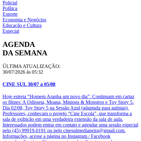
Policial
Política
Esporte
Economia e Negócios
Educação e Cultura
Especial
AGENDA
DA SEMANA
ÚLTIMA ATUALIZAÇÃO:
30/07/2026 às 05:32
CINE SUL 30/07 a 05/08
Hoje estreia “Homem Aranha um novo dia”. Continuam em cartaz
os filmes: A Odisseia, Moana, Minions & Monstros e Toy Story 5.
Dia 02/08, Toy Story 5 na Sessão Azul (adaptada para autistas).
Professores, conheçam o projeto “Cine Escola”, que transforma a
sala de exibição em uma verdadeira extensão da sala de aula.
Interessados podem entrar em contato e agendar uma sessão especial
pelo (45) 99919-0191 ou pelo cinesulmedianeira@gmail.com.
Informações, acesse a página no Instagram / Facebook