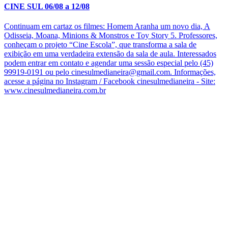
CINE SUL 06/08 a 12/08
Continuam em cartaz os filmes: Homem Aranha um novo dia, A
Odisseia, Moana, Minions & Monstros e Toy Story 5. Professores,
conheçam o projeto “Cine Escola”, que transforma a sala de
exibição em uma verdadeira extensão da sala de aula. Interessados
podem entrar em contato e agendar uma sessão especial pelo (45)
99919-0191 ou pelo cinesulmedianeira@gmail.com. Informações,
acesse a página no Instagram / Facebook cinesulmedianeira - Site:
www.cinesulmedianeira.com.br