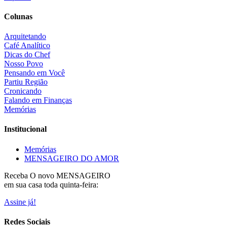
Colunas
Arquitetando
Café Analítico
Dicas do Chef
Nosso Povo
Pensando em Você
Partiu Região
Cronicando
Falando em Finanças
Memórias
Institucional
Memórias
MENSAGEIRO DO AMOR
Receba O
novo MENSAGEIRO
em sua casa toda quinta-feira:
Assine já!
Redes Sociais