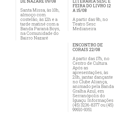
DE NAZARÉ 09/08
LITERÁRIA SESC E
FEIRA DO LIVRO 12
Santa Missa, às 10h,
A 15/08
almoço com
costelão, às 12h e a
A partir das 9h, no
tarde matiné com a
Teatro Sesc
Banda Paraná Boys,
Medianeira
na Comunidade do
Bairro Nazaré
ENCONTRO DE
CORAIS 22/08
A partir das 17h, no
Centro de Cultura.
Após as
apresentações, às
20h, jantar dançante
no Clube Aliança,
animado pela Banda
Gralha Azul, em
Serranópolis do
Iguaçu. Informações
(45) 3236-8377 ou (45)
99910-9351