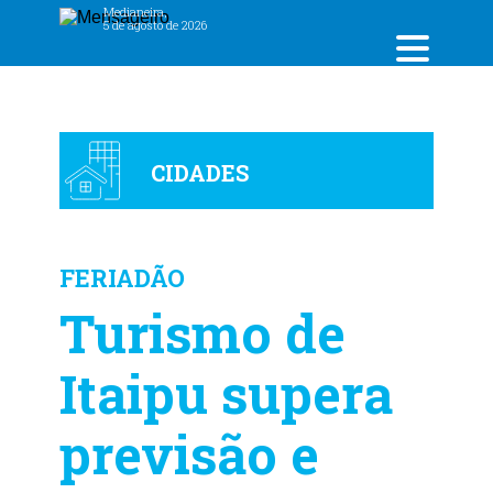
Medianeira,
5 de agosto de 2026
CIDADES
FERIADÃO
Turismo de
Itaipu supera
previsão e