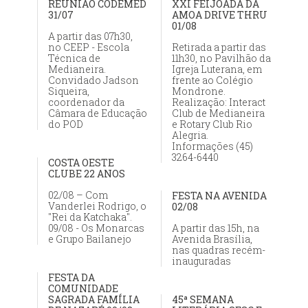
REUNIÃO CODEMED
XXI FEIJOADA DA
31/07
AMOA DRIVE THRU
01/08
A partir das 07h30,
no CEEP - Escola
Retirada a partir das
Técnica de
11h30, no Pavilhão da
Medianeira.
Igreja Luterana, em
Convidado Jadson
frente ao Colégio
Siqueira,
Mondrone.
coordenador da
Realização: Interact
Câmara de Educação
Club de Medianeira
do POD
e Rotary Club Rio
Alegria.
Informações (45)
3264-6440
COSTA OESTE
CLUBE 22 ANOS
02/08 – Com
FESTA NA AVENIDA
Vanderlei Rodrigo, o
02/08
"Rei da Katchaka".
09/08 - Os Monarcas
A partir das 15h, na
e Grupo Bailanejo
Avenida Brasília,
nas quadras recém-
inauguradas
FESTA DA
COMUNIDADE
SAGRADA FAMÍLIA
45ª SEMANA