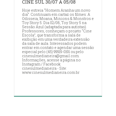
CINE SUL 30/07 A 05/08
Hoje estreia “Homem Aranha um novo
dia”. Continuam em cartaz os filmes: A
Odisseia, Moana, Minions & Monstros e
Toy Story 5. Dia 02/08, Toy Story 5 na
Sessão Azul (adaptada para autistas).
Professores, conheçam o projeto “Cine
Escola”, que transforma a sala de
exibição em uma verdadeira extensão
da sala de aula. Interessados podem
entrar em contato e agendar uma sessão
especial pelo (45) 99919-0191 ou pelo
cinesulmedianeira@gmail.com.
Informações, acesse a página no
Instagram / Facebook
cinesulmedianeira - Site:
www.cinesulmedianeira.com.br