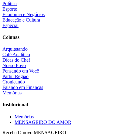
Política
Esporte
Economia e Negócios
Educação e Cultura
Especial
Colunas
Arquitetando
Café Analítico
Dicas do Chef
Nosso Povo
Pensando em Você
Partiu Região
Cronicando
Falando em Finanças
Memórias
Institucional
Memórias
MENSAGEIRO DO AMOR
Receba O
novo MENSAGEIRO