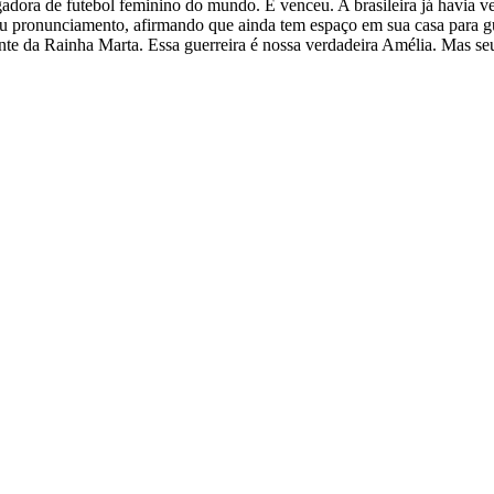
ogadora de futebol feminino do mundo. E venceu. A brasileira já havi
m seu pronunciamento, afirmando que ainda tem espaço em sua casa para
te da Rainha Marta. Essa guerreira é nossa verdadeira Amélia. Mas s