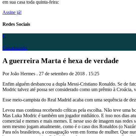
em sua casa toda quinta-feira:
Assine já!
Redes Sociais
C
Comentando
A guerreira Marta é hexa de verdade
Por João Hermes . 27 de setembro de 2018 . 15:25
Enfim alguém desbancou a dupla Messi-Cristiano Ronaldo. Se de fato
Modric talvez até possa ser considerado como um prêmio à Croácia, 
Esse meio-campista do Real Madrid acaba com uma sequência de dez tí
Levou mas continua recebendo críticas pela escolha. Não teve uma 
Mas Luka Modric é também um jogador midiático. E isso nos dias atu
comercial e memes e mais memes. E nesse uso de imagem nas redes so
nem mesmo jogam atualmente, como é o caso dos Ronaldos (o Nazário
Para nós brasileiros, a consagração vem em forma de mulher. Que nun