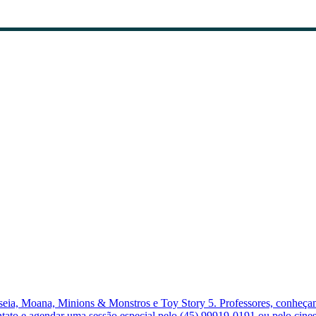
ia, Moana, Minions & Monstros e Toy Story 5. Professores, conheçam 
ontato e agendar uma sessão especial pelo (45) 99919-0191 ou pelo ci