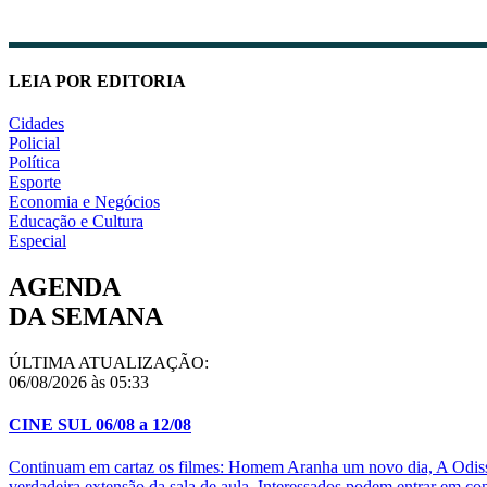
LEIA POR EDITORIA
Cidades
Policial
Política
Esporte
Economia e Negócios
Educação e Cultura
Especial
AGENDA
DA SEMANA
ÚLTIMA ATUALIZAÇÃO:
06/08/2026 às 05:33
CINE SUL 06/08 a 12/08
Continuam em cartaz os filmes: Homem Aranha um novo dia, A Odisse
verdadeira extensão da sala de aula. Interessados podem entrar em c