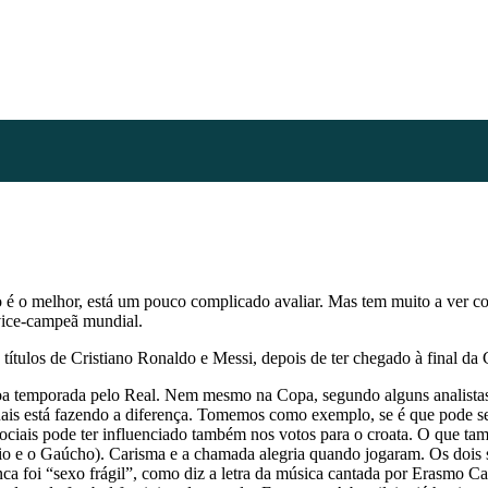
 é o melhor, está um pouco complicado avaliar. Mas tem muito a ver c
vice-campeã mundial.
tulos de Cristiano Ronaldo e Messi, depois de ter chegado à final da
boa temporada pelo Real. Nem mesmo na Copa, segundo alguns analista
ais está fazendo a diferença. Tomemos como exemplo, se é que pode s
ciais pode ter influenciado também nos votos para o croata. O que tam
 e o Gaúcho). Carisma e a chamada alegria quando jogaram. Os dois 
ca foi “sexo frágil”, como diz a letra da música cantada por Erasmo C