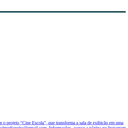
o projeto “Cine Escola”, que transforma a sala de exibição em uma
nesulmedianeira@gmail.com. Informações, acesse a página no Instagram