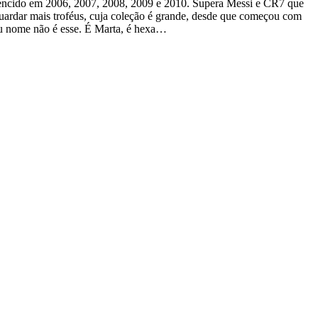
a vencido em 2006, 2007, 2008, 2009 e 2010. Supera Messi e CR7 que
 guardar mais troféus, cuja coleção é grande, desde que começou com
eu nome não é esse. É Marta, é hexa…