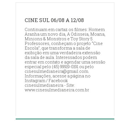
CINE SUL 06/08 A 12/08
Continuam em cartaz os filmes: Homem
Aranha um novo dia, A Odisseia, Moana,
Minions & Monstros e Toy Story 5.
Professores, conheçam o projeto “Cine
Escola”, que transforma a sala de
exibição em uma verdadeira extensão
da sala de aula. Interessados podem
entrar em contato e agendar uma sessão
especial pelo (45) 99919-0191 ou pelo
cinesulmedianeira@gmail.com.
Informações, acesse a página no
Instagram / Facebook
cinesulmedianeira - Site:
www.cinesulmedianeira.com.br