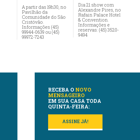
Dia 21 show com
A partir das 19h30, no
Alexandre Pires, no
Pavilhão da
Rafain Palace Hotel
Comunidade do São
& Convention.
Cristóvão.
Informações e
Informações (45)
reservas: (45) 3520-
99944-0639 ou (45)
9494
99972-7243
RECEBA O
NOVO
MENSAGEIRO
EM SUA CASA TODA
QUINTA-FEIRA:
ASSINE JÁ!