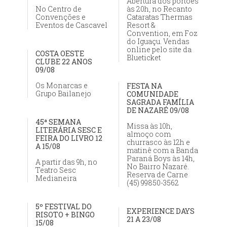
Abertura dos portões
No Centro de
às 20h, no Recanto
Convenções e
Cataratas Thermas
Eventos de Cascavel
Resort &
Convention, em Foz
do Iguaçu. Vendas
online pelo site da
COSTA OESTE
Blueticket
CLUBE 22 ANOS
09/08
Os Monarcas e
FESTA NA
Grupo Bailanejo
COMUNIDADE
SAGRADA FAMÍLIA
DE NAZARÉ 09/08
45ª SEMANA
Missa às 10h,
LITERÁRIA SESC E
almoço com
FEIRA DO LIVRO 12
churrasco às 12h e
A 15/08
matinê com a Banda
Paraná Boys às 14h,
A partir das 9h, no
No Bairro Nazaré.
Teatro Sesc
Reserva de Carne
Medianeira
(45) 99850-3562
5º FESTIVAL DO
EXPERIENCE DAYS
RISOTO + BINGO
21 A 23/08
15/08