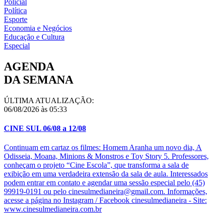
Policial
Política
Esporte
Economia e Negócios
Educação e Cultura
Especial
AGENDA
DA SEMANA
ÚLTIMA ATUALIZAÇÃO:
06/08/2026 às 05:33
CINE SUL 06/08 a 12/08
Continuam em cartaz os filmes: Homem Aranha um novo dia, A
Odisseia, Moana, Minions & Monstros e Toy Story 5. Professores,
conheçam o projeto “Cine Escola”, que transforma a sala de
exibição em uma verdadeira extensão da sala de aula. Interessados
podem entrar em contato e agendar uma sessão especial pelo (45)
99919-0191 ou pelo cinesulmedianeira@gmail.com. Informações,
acesse a página no Instagram / Facebook cinesulmedianeira - Site:
www.cinesulmedianeira.com.br