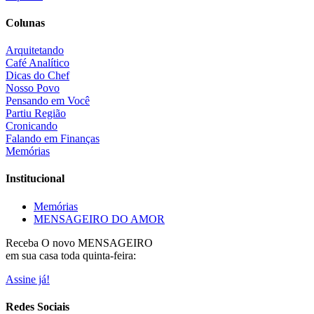
Colunas
Arquitetando
Café Analítico
Dicas do Chef
Nosso Povo
Pensando em Você
Partiu Região
Cronicando
Falando em Finanças
Memórias
Institucional
Memórias
MENSAGEIRO DO AMOR
Receba O
novo MENSAGEIRO
em sua casa toda quinta-feira:
Assine já!
Redes Sociais