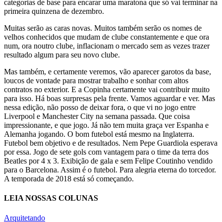
categorias de base para encarar uma maratona que só vai terminar na
primeira quinzena de dezembro.
Muitas serão as caras novas. Muitos também serão os nomes de
velhos conhecidos que mudam de clube constantemente e que ora
num, ora noutro clube, inflacionam o mercado sem as vezes trazer
resultado algum para seu novo clube.
Mas também, e certamente veremos, vão aparecer garotos da base,
loucos de vontade para mostrar trabalho e sonhar com altos
contratos no exterior. E a Copinha certamente vai contribuir muito
para isso. Há boas surpresas pela frente. Vamos aguardar e ver. Mas
nessa edição, não posso de deixar fora, o que vi no jogo entre
Liverpool e Manchester City na semana passada. Que coisa
impressionante, e que jogo. Já não tem muita graça ver Espanha e
Alemanha jogando. O bom futebol está mesmo na Inglaterra.
Futebol bem objetivo e de resultados. Nem Pepe Guardiola esperava
por essa. Jogo de sete gols com vantagem para o time da terra dos
Beatles por 4 x 3. Exibição de gala e sem Felipe Coutinho vendido
para o Barcelona. Assim é o futebol. Para alegria eterna do torcedor.
A temporada de 2018 está só começando.
LEIA NOSSAS COLUNAS
Arquitetando