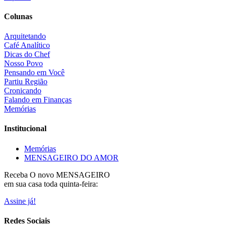
Colunas
Arquitetando
Café Analítico
Dicas do Chef
Nosso Povo
Pensando em Você
Partiu Região
Cronicando
Falando em Finanças
Memórias
Institucional
Memórias
MENSAGEIRO DO AMOR
Receba O
novo MENSAGEIRO
em sua casa toda quinta-feira:
Assine já!
Redes Sociais