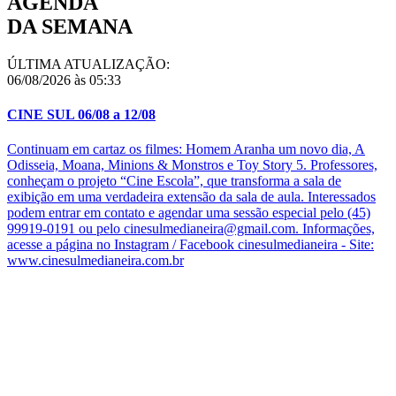
AGENDA
DA SEMANA
ÚLTIMA ATUALIZAÇÃO:
06/08/2026 às 05:33
CINE SUL 06/08 a 12/08
Continuam em cartaz os filmes: Homem Aranha um novo dia, A
Odisseia, Moana, Minions & Monstros e Toy Story 5. Professores,
conheçam o projeto “Cine Escola”, que transforma a sala de
exibição em uma verdadeira extensão da sala de aula. Interessados
podem entrar em contato e agendar uma sessão especial pelo (45)
99919-0191 ou pelo cinesulmedianeira@gmail.com. Informações,
acesse a página no Instagram / Facebook cinesulmedianeira - Site:
www.cinesulmedianeira.com.br