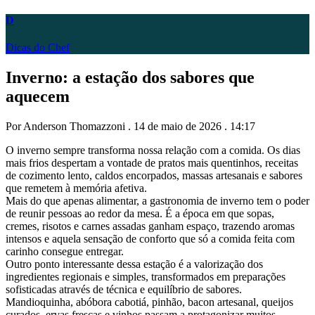
D
Dicas do Chef
Inverno: a estação dos sabores que
aquecem
Por Anderson Thomazzoni . 14 de maio de 2026 . 14:17
O inverno sempre transforma nossa relação com a comida. Os dias
mais frios despertam a vontade de pratos mais quentinhos, receitas
de cozimento lento, caldos encorpados, massas artesanais e sabores
que remetem à memória afetiva.
Mais do que apenas alimentar, a gastronomia de inverno tem o poder
de reunir pessoas ao redor da mesa. É a época em que sopas,
cremes, risotos e carnes assadas ganham espaço, trazendo aromas
intensos e aquela sensação de conforto que só a comida feita com
carinho consegue entregar.
Outro ponto interessante dessa estação é a valorização dos
ingredientes regionais e simples, transformados em preparações
sofisticadas através de técnica e equilíbrio de sabores.
Mandioquinha, abóbora cabotiá, pinhão, bacon artesanal, queijos
curados, ervas frescas e vinhos passam a protagonizar muitos