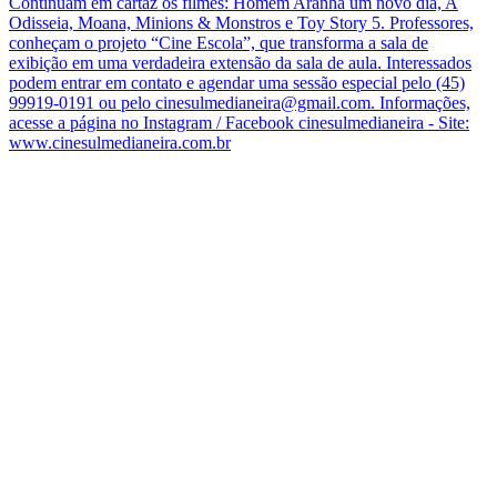
Continuam em cartaz os filmes: Homem Aranha um novo dia, A
Odisseia, Moana, Minions & Monstros e Toy Story 5. Professores,
conheçam o projeto “Cine Escola”, que transforma a sala de
exibição em uma verdadeira extensão da sala de aula. Interessados
podem entrar em contato e agendar uma sessão especial pelo (45)
99919-0191 ou pelo cinesulmedianeira@gmail.com. Informações,
acesse a página no Instagram / Facebook cinesulmedianeira - Site:
www.cinesulmedianeira.com.br