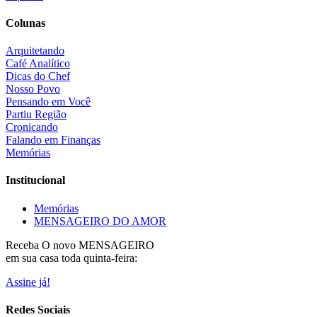
Colunas
Arquitetando
Café Analítico
Dicas do Chef
Nosso Povo
Pensando em Você
Partiu Região
Cronicando
Falando em Finanças
Memórias
Institucional
Memórias
MENSAGEIRO DO AMOR
Receba O
novo MENSAGEIRO
em sua casa toda quinta-feira:
Assine já!
Redes Sociais