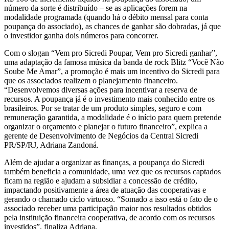
número da sorte é distribuído – se as aplicações forem na
modalidade programada (quando há o débito mensal para conta
poupança do associado), as chances de ganhar são dobradas, já que
o investidor ganha dois números para concorrer.
Com o slogan “Vem pro Sicredi Poupar, Vem pro Sicredi ganhar”,
uma adaptação da famosa música da banda de rock Blitz “Você Não
Soube Me Amar”, a promoção é mais um incentivo do Sicredi para
que os associados realizem o planejamento financeiro.
“Desenvolvemos diversas ações para incentivar a reserva de
recursos. A poupança já é o investimento mais conhecido entre os
brasileiros. Por se tratar de um produto simples, seguro e com
remuneração garantida, a modalidade é o início para quem pretende
organizar o orçamento e planejar o futuro financeiro”, explica a
gerente de Desenvolvimento de Negócios da Central Sicredi
PR/SP/RJ, Adriana Zandoná.
Além de ajudar a organizar as finanças, a poupança do Sicredi
também beneficia a comunidade, uma vez que os recursos captados
ficam na região e ajudam a subsidiar a concessão de crédito,
impactando positivamente a área de atuação das cooperativas e
gerando o chamado ciclo virtuoso. “Somado a isso está o fato de o
associado receber uma participação maior nos resultados obtidos
pela instituição financeira cooperativa, de acordo com os recursos
investidos”, finaliza Adriana.