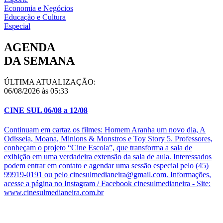
Economia e Negócios
Educação e Cultura
Especial
AGENDA
DA SEMANA
ÚLTIMA ATUALIZAÇÃO:
06/08/2026 às 05:33
CINE SUL 06/08 a 12/08
Continuam em cartaz os filmes: Homem Aranha um novo dia, A
Odisseia, Moana, Minions & Monstros e Toy Story 5. Professores,
conheçam o projeto “Cine Escola”, que transforma a sala de
exibição em uma verdadeira extensão da sala de aula. Interessados
podem entrar em contato e agendar uma sessão especial pelo (45)
99919-0191 ou pelo cinesulmedianeira@gmail.com. Informações,
acesse a página no Instagram / Facebook cinesulmedianeira - Site:
www.cinesulmedianeira.com.br