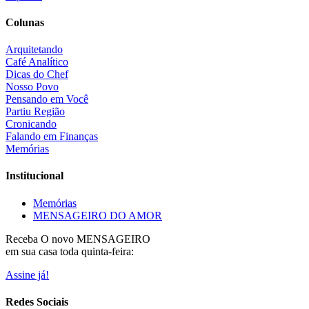
Colunas
Arquitetando
Café Analítico
Dicas do Chef
Nosso Povo
Pensando em Você
Partiu Região
Cronicando
Falando em Finanças
Memórias
Institucional
Memórias
MENSAGEIRO DO AMOR
Receba O
novo MENSAGEIRO
em sua casa toda quinta-feira:
Assine já!
Redes Sociais