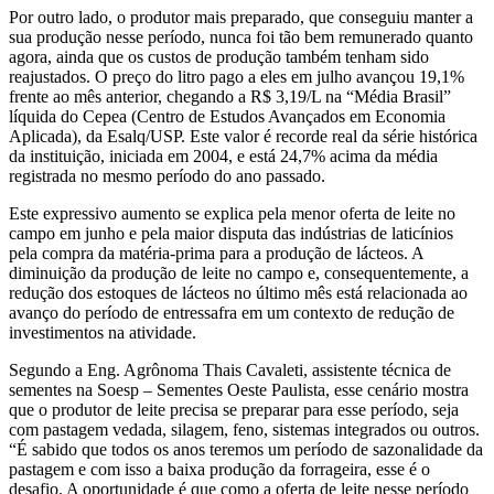
Por outro lado, o produtor mais preparado, que conseguiu manter a
sua produção nesse período, nunca foi tão bem remunerado quanto
agora, ainda que os custos de produção também tenham sido
reajustados. O preço do litro pago a eles em julho avançou 19,1%
frente ao mês anterior, chegando a R$ 3,19/L na “Média Brasil”
líquida do Cepea (Centro de Estudos Avançados em Economia
Aplicada), da Esalq/USP. Este valor é recorde real da série histórica
da instituição, iniciada em 2004, e está 24,7% acima da média
registrada no mesmo período do ano passado.
Este expressivo aumento se explica pela menor oferta de leite no
campo em junho e pela maior disputa das indústrias de laticínios
pela compra da matéria-prima para a produção de lácteos. A
diminuição da produção de leite no campo e, consequentemente, a
redução dos estoques de lácteos no último mês está relacionada ao
avanço do período de entressafra em um contexto de redução de
investimentos na atividade.
Segundo a Eng. Agrônoma Thais Cavaleti, assistente técnica de
sementes na Soesp – Sementes Oeste Paulista, esse cenário mostra
que o produtor de leite precisa se preparar para esse período, seja
com pastagem vedada, silagem, feno, sistemas integrados ou outros.
“É sabido que todos os anos teremos um período de sazonalidade da
pastagem e com isso a baixa produção da forrageira, esse é o
desafio. A oportunidade é que como a oferta de leite nesse período