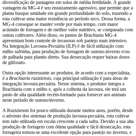
diversificação de pastagens em solos de média fertilidade. A grande
vantagem da MG-4 é seu enraizamento agressivo, que permite que a
planta busque umidade em grande profundidade do solo, trazendo a
esta cultivar uma maior resistência ao período seco. Dessa forma, a
MG-4 consegue se manter verde por mais tempo, com maior
acúmulo de forragem e de melhor valor nutritivo, se comparada com
outras cultivares. Além disso, os pastos de Brachiaria MG-4
apresentam bom controle de invasoras sob pastejo mais intensivo.
Na Integração Lavoura-Pecuária (ILP) é de fácil utilização com
milho safrinha, para produção de forragem de outono-inverno e/ou
de palhada para plantio direto. Sua dessecação requer baixas doses
de glifosato.
Outra opção interessante ao produtor, de acordo com a especialista,
é a
Brachiaria ruziziensis
, cuja principal utilização é para áreas de
integração lavoura-pecuária. Nesse sistema, o produtor integra a
Brachiaria com o milho e, após a colheita da lavoura, ele terá um
pasto de alta qualidade recém-formado para fornecer aos animais
neste período de outono/inverno.
A Ruziziensis foi pouco utilizada durante muitos anos, porém, desde
o advento dos sistemas de produção lavoura-pecuária, esta cultivar
tem sido utilizada em escala crescente a cada safra. Devido a sua alta
produção de forragem com ótima qualidade e fácil dessecação, esta
forrageira tornou-se uma excelente opção para pastejo no inverno, e