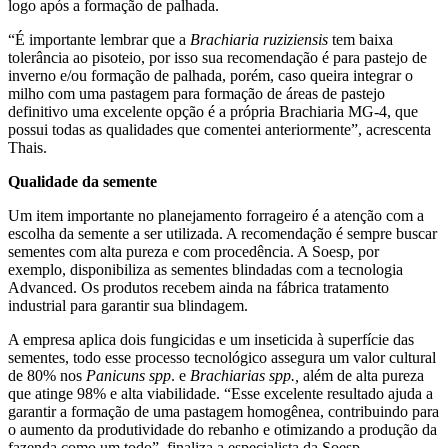
logo após a formação de palhada.
“É importante lembrar que a
Brachiaria ruziziensis
tem baixa
tolerância ao pisoteio, por isso sua recomendação é para pastejo de
inverno e/ou formação de palhada, porém, caso queira integrar o
milho com uma pastagem para formação de áreas de pastejo
definitivo uma excelente opção é a própria Brachiaria MG-4, que
possui todas as qualidades que comentei anteriormente”, acrescenta
Thais.
Qualidade da semente
Um item importante no planejamento forrageiro é a atenção com a
escolha da semente a ser utilizada. A recomendação é sempre buscar
sementes com alta pureza e com procedência. A Soesp, por
exemplo, disponibiliza as sementes blindadas com a tecnologia
Advanced. Os produtos recebem ainda na fábrica tratamento
industrial para garantir sua blindagem.
A empresa aplica dois fungicidas e um inseticida à superfície das
sementes, todo esse processo tecnológico assegura um valor cultural
de 80% nos
Panicuns spp
. e
Brachiarias
spp.,
além de alta pureza
que atinge 98% e alta viabilidade. “Esse excelente resultado ajuda a
garantir a formação de uma pastagem homogênea, contribuindo para
o aumento da produtividade do rebanho e otimizando a produção da
fazenda como um todo”, finaliza a especialista da Soesp.