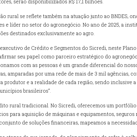
res, serão disponibilizados R$ 17,1 bilhões.
ão rural se reflete também na atuação junto ao BNDES, on
 e líder no setor do agronegócio. No ano de 2025, a instit
lhões destinados exclusivamente ao agro.
executivo de Crédito e Segmentos do Sicredi, neste Plano 
afirmar seu papel como parceiro estratégico do agronegóci
ionamos com as pessoas é um grande diferencial do noss
vas, amparadas por uma rede de mais de 3 mil agências,
produtor e a realidade de cada região, sendo inclusive a 
nicípios brasileiros”.
ito rural tradicional. No Sicredi, oferecemos um portfóli
os para aquisição de máquinas e equipamentos, seguros r
conjunto de soluções financeiras, mapeamos a necessida