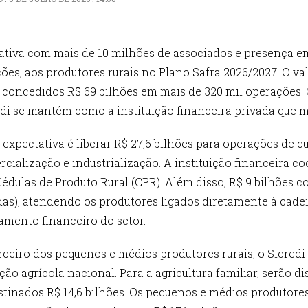
rativa com mais de 10 milhões de associados e presença em 
ações, aos produtores rurais no Plano Safra 2026/2027. O 
am concedidos R$ 69 bilhões em mais de 320 mil operações.
redi se mantém como a instituição financeira privada que m
a expectativa é liberar R$ 27,6 bilhões para operações de cu
cialização e industrialização. A instituição financeira c
Cédulas de Produto Rural (CPR). Além disso, R$ 9 bilhões
das), atendendo os produtores ligados diretamente à cade
jamento financeiro do setor.
eiro dos pequenos e médios produtores rurais, o Sicredi 
o agrícola nacional. Para a agricultura familiar, serão dis
stinados R$ 14,6 bilhões. Os pequenos e médios produtore