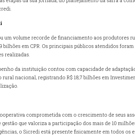
s etapas da sua jornada, do planejamento da safra à colh
redi.
i
rou um volume recorde de financiamento aos produtores ru
9 bilhões em CPR. Os principais públicos atendidos foram
s realizadas.
mpenho da instituição contou com capacidade de adaptaç
 rural nacional, registrando R$ 18,7 bilhões em Investimen
lização.
a cooperativa comprometida com o crescimento de seus as
 gestão que valoriza a participação dos mais de 10 milhõ
ncias, o Sicredi está presente fisicamente em todos os est