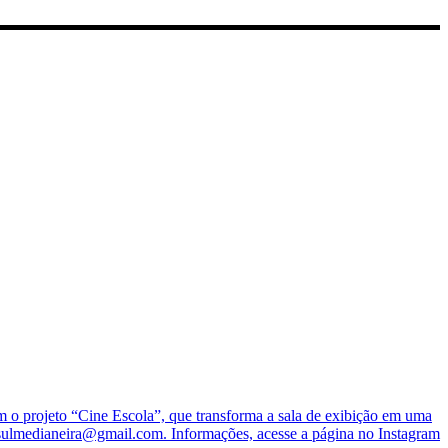
o projeto “Cine Escola”, que transforma a sala de exibição em uma
nesulmedianeira@gmail.com. Informações, acesse a página no Instagram