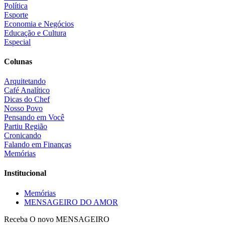
Política
Esporte
Economia e Negócios
Educação e Cultura
Especial
Colunas
Arquitetando
Café Analítico
Dicas do Chef
Nosso Povo
Pensando em Você
Partiu Região
Cronicando
Falando em Finanças
Memórias
Institucional
Memórias
MENSAGEIRO DO AMOR
Receba O
novo MENSAGEIRO