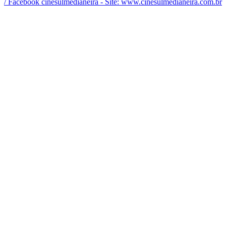
/ Facebook cinesulmedianeira - Site: www.cinesulmedianeira.com.br