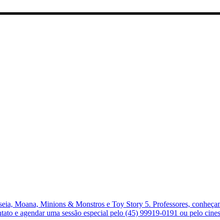
ia, Moana, Minions & Monstros e Toy Story 5. Professores, conheçam 
ontato e agendar uma sessão especial pelo (45) 99919-0191 ou pelo ci