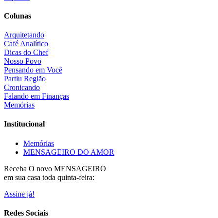
Colunas
Arquitetando
Café Analítico
Dicas do Chef
Nosso Povo
Pensando em Você
Partiu Região
Cronicando
Falando em Finanças
Memórias
Institucional
Memórias
MENSAGEIRO DO AMOR
Receba O
novo MENSAGEIRO
em sua casa toda quinta-feira:
Assine já!
Redes Sociais