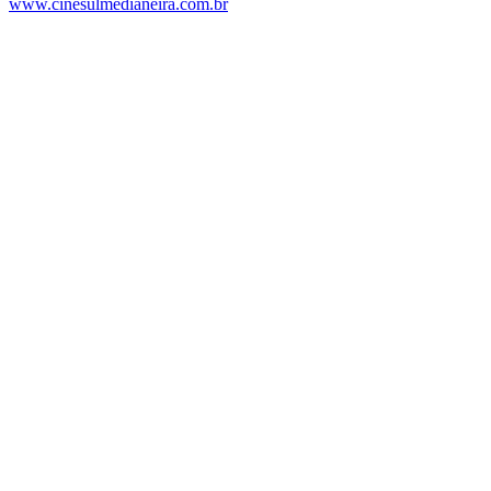
www.cinesulmedianeira.com.br