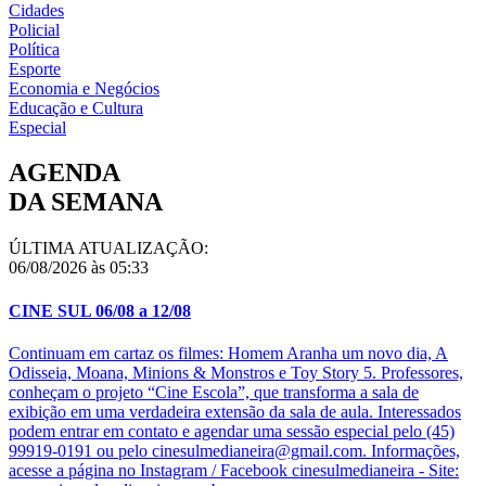
Cidades
Policial
Política
Esporte
Economia e Negócios
Educação e Cultura
Especial
AGENDA
DA SEMANA
ÚLTIMA ATUALIZAÇÃO:
06/08/2026 às 05:33
CINE SUL 06/08 a 12/08
Continuam em cartaz os filmes: Homem Aranha um novo dia, A
Odisseia, Moana, Minions & Monstros e Toy Story 5. Professores,
conheçam o projeto “Cine Escola”, que transforma a sala de
exibição em uma verdadeira extensão da sala de aula. Interessados
podem entrar em contato e agendar uma sessão especial pelo (45)
99919-0191 ou pelo cinesulmedianeira@gmail.com. Informações,
acesse a página no Instagram / Facebook cinesulmedianeira - Site: