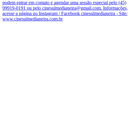
podem entrar em contato e agendar uma sessão especial pelo (45)
99919-0191 ou pelo cinesulmedianeira@gmail.com. Informações,
acesse a página no Instagram / Facebook cinesulmedianeira - Site:
www.cinesulmedianeira.com.br