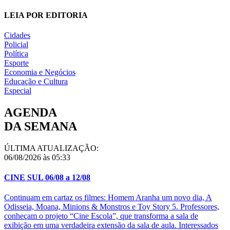
LEIA POR EDITORIA
Cidades
Policial
Política
Esporte
Economia e Negócios
Educação e Cultura
Especial
AGENDA
DA SEMANA
ÚLTIMA ATUALIZAÇÃO:
06/08/2026 às 05:33
CINE SUL 06/08 a 12/08
Continuam em cartaz os filmes: Homem Aranha um novo dia, A
Odisseia, Moana, Minions & Monstros e Toy Story 5. Professores,
conheçam o projeto “Cine Escola”, que transforma a sala de
exibição em uma verdadeira extensão da sala de aula. Interessados