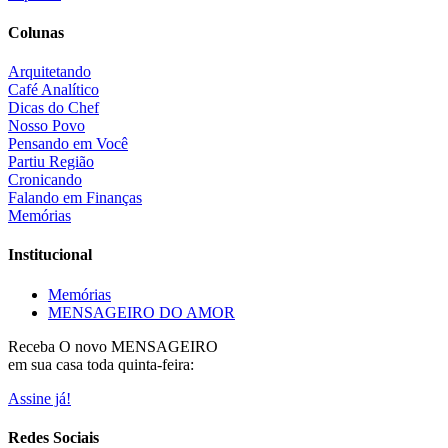
Colunas
Arquitetando
Café Analítico
Dicas do Chef
Nosso Povo
Pensando em Você
Partiu Região
Cronicando
Falando em Finanças
Memórias
Institucional
Memórias
MENSAGEIRO DO AMOR
Receba O
novo MENSAGEIRO
em sua casa toda quinta-feira:
Assine já!
Redes Sociais