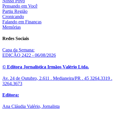
Nosso Povo
Pensando em Você
Partiu Região
Cronicando
Falando em Finanças
Memórias
Redes Sociais
Capa da Semana:
EDIÇÃO 2422 - 06/08/2026
© Editora Jornalística Irmãos Valério Ltda.
Av. 24 de Outubro, 2.611 . Medianeira/PR . 45 3264.3319 .
3264.3673
Editora:
Ana Cláudia Valério, Jornalista