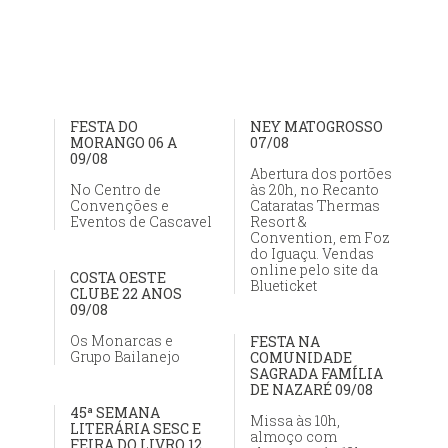
FESTA DO
NEY MATOGROSSO
MORANGO 06 A
07/08
09/08
Abertura dos portões
No Centro de
às 20h, no Recanto
Convenções e
Cataratas Thermas
Eventos de Cascavel
Resort &
Convention, em Foz
do Iguaçu. Vendas
online pelo site da
COSTA OESTE
Blueticket
CLUBE 22 ANOS
09/08
Os Monarcas e
FESTA NA
Grupo Bailanejo
COMUNIDADE
SAGRADA FAMÍLIA
DE NAZARÉ 09/08
45ª SEMANA
Missa às 10h,
LITERÁRIA SESC E
almoço com
FEIRA DO LIVRO 12