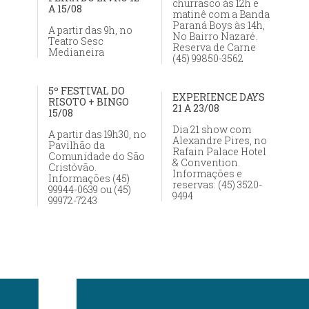
churrasco às 12h e
A 15/08
matinê com a Banda
Paraná Boys às 14h,
A partir das 9h, no
No Bairro Nazaré.
Teatro Sesc
Reserva de Carne
Medianeira
(45) 99850-3562
5º FESTIVAL DO
EXPERIENCE DAYS
RISOTO + BINGO
21 A 23/08
15/08
Dia 21 show com
A partir das 19h30, no
Alexandre Pires, no
Pavilhão da
Rafain Palace Hotel
Comunidade do São
& Convention.
Cristóvão.
Informações e
Informações (45)
reservas: (45) 3520-
99944-0639 ou (45)
9494
99972-7243