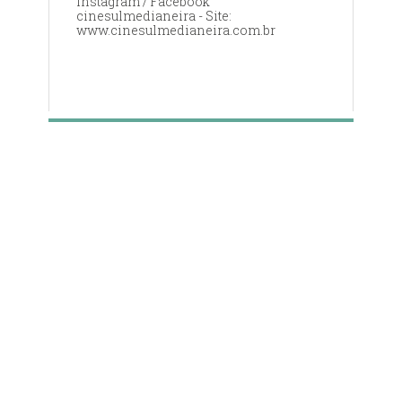
Instagram / Facebook
cinesulmedianeira - Site:
www.cinesulmedianeira.com.br