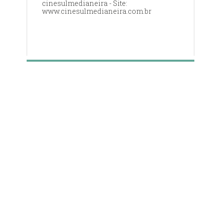
cinesulmedianeira - Site:
www.cinesulmedianeira.com.br