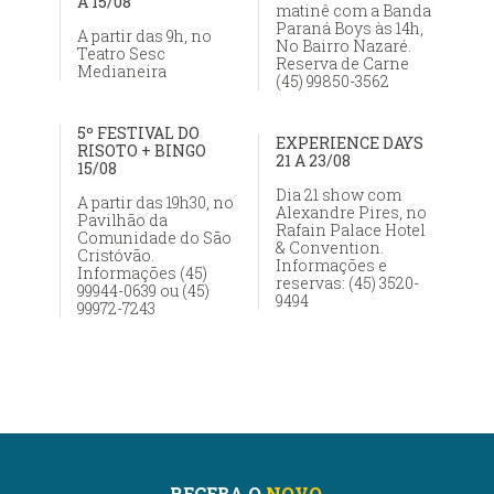
A 15/08
matinê com a Banda
Paraná Boys às 14h,
A partir das 9h, no
No Bairro Nazaré.
Teatro Sesc
Reserva de Carne
Medianeira
(45) 99850-3562
5º FESTIVAL DO
EXPERIENCE DAYS
RISOTO + BINGO
21 A 23/08
15/08
Dia 21 show com
A partir das 19h30, no
Alexandre Pires, no
Pavilhão da
Rafain Palace Hotel
Comunidade do São
& Convention.
Cristóvão.
Informações e
Informações (45)
reservas: (45) 3520-
99944-0639 ou (45)
9494
99972-7243
RECEBA O
NOVO