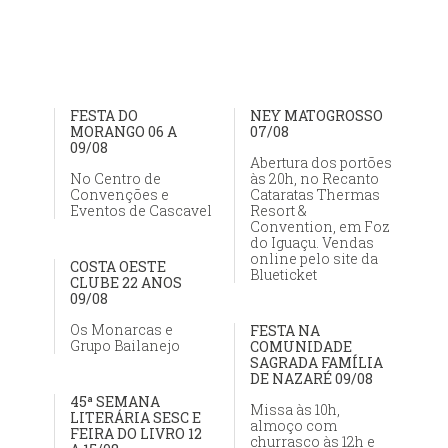
FESTA DO
NEY MATOGROSSO
MORANGO 06 A
07/08
09/08
Abertura dos portões
No Centro de
às 20h, no Recanto
Convenções e
Cataratas Thermas
Eventos de Cascavel
Resort &
Convention, em Foz
do Iguaçu. Vendas
online pelo site da
COSTA OESTE
Blueticket
CLUBE 22 ANOS
09/08
Os Monarcas e
FESTA NA
Grupo Bailanejo
COMUNIDADE
SAGRADA FAMÍLIA
DE NAZARÉ 09/08
45ª SEMANA
Missa às 10h,
LITERÁRIA SESC E
almoço com
FEIRA DO LIVRO 12
churrasco às 12h e