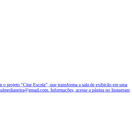
o projeto “Cine Escola”, que transforma a sala de exibição em uma
nesulmedianeira@gmail.com. Informações, acesse a página no Instagram