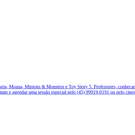
ia, Moana, Minions & Monstros e Toy Story 5. Professores, conheçam 
ontato e agendar uma sessão especial pelo (45) 99919-0191 ou pelo ci