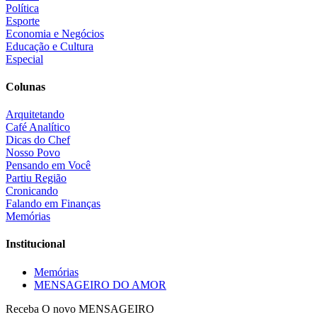
Política
Esporte
Economia e Negócios
Educação e Cultura
Especial
Colunas
Arquitetando
Café Analítico
Dicas do Chef
Nosso Povo
Pensando em Você
Partiu Região
Cronicando
Falando em Finanças
Memórias
Institucional
Memórias
MENSAGEIRO DO AMOR
Receba O
novo MENSAGEIRO