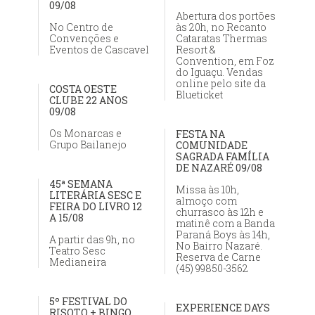
09/08
Abertura dos portões
No Centro de
às 20h, no Recanto
Convenções e
Cataratas Thermas
Eventos de Cascavel
Resort &
Convention, em Foz
do Iguaçu. Vendas
online pelo site da
COSTA OESTE
Blueticket
CLUBE 22 ANOS
09/08
Os Monarcas e
FESTA NA
Grupo Bailanejo
COMUNIDADE
SAGRADA FAMÍLIA
DE NAZARÉ 09/08
45ª SEMANA
Missa às 10h,
LITERÁRIA SESC E
almoço com
FEIRA DO LIVRO 12
churrasco às 12h e
A 15/08
matinê com a Banda
Paraná Boys às 14h,
A partir das 9h, no
No Bairro Nazaré.
Teatro Sesc
Reserva de Carne
Medianeira
(45) 99850-3562
5º FESTIVAL DO
EXPERIENCE DAYS
RISOTO + BINGO