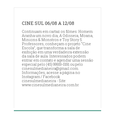
CINE SUL 06/08 A 12/08
Continuam em cartaz os filmes: Homem
Aranha um novo dia, A Odisseia, Moana,
Minions & Monstros e Toy Story 5.
Professores, conheçam o projeto “Cine
Escola”, que transforma a sala de
exibição em uma verdadeira extensão
da sala de aula. Interessados podem
entrar em contato e agendar uma sessão
especial pelo (45) 99919-0191 ou pelo
cinesulmedianeira@gmail.com.
Informações, acesse a página no
Instagram / Facebook
cinesulmedianeira - Site:
www.cinesulmedianeira.com.br