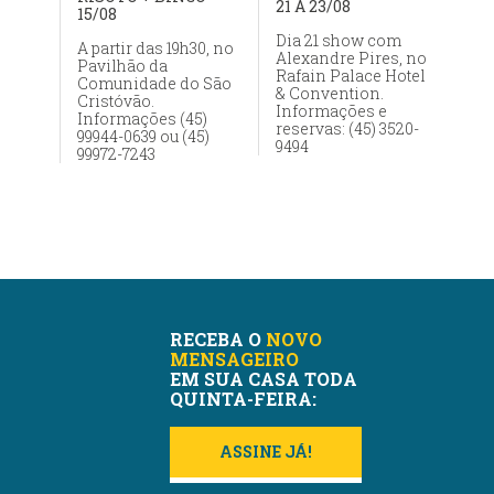
21 A 23/08
15/08
Dia 21 show com
A partir das 19h30, no
Alexandre Pires, no
Pavilhão da
Rafain Palace Hotel
Comunidade do São
& Convention.
Cristóvão.
Informações e
Informações (45)
reservas: (45) 3520-
99944-0639 ou (45)
9494
99972-7243
RECEBA O
NOVO
MENSAGEIRO
EM SUA CASA TODA
QUINTA-FEIRA:
ASSINE JÁ!