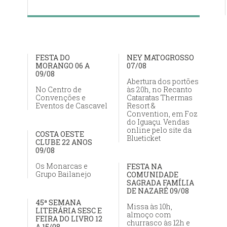
FESTA DO
NEY MATOGROSSO
MORANGO 06 A
07/08
09/08
Abertura dos portões
No Centro de
às 20h, no Recanto
Convenções e
Cataratas Thermas
Eventos de Cascavel
Resort &
Convention, em Foz
do Iguaçu. Vendas
online pelo site da
COSTA OESTE
Blueticket
CLUBE 22 ANOS
09/08
Os Monarcas e
FESTA NA
Grupo Bailanejo
COMUNIDADE
SAGRADA FAMÍLIA
DE NAZARÉ 09/08
45ª SEMANA
Missa às 10h,
LITERÁRIA SESC E
almoço com
FEIRA DO LIVRO 12
churrasco às 12h e
A 15/08