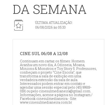
DA SEMANA
ÚLTIMA ATUALIZAÇÃO:
06/08/2026 às 05:33
CINE SUL 06/08 A 12/08
Continuam em cartaz os filmes: Homem
Aranha um novo dia, A Odisseia, Moana,
Minions & Monstros e Toy Story 5. Professores,
conheçam o projeto “Cine Escola”, que
transforma a sala de exibição em uma
verdadeira extensão da sala de aula.
Interessados podem entrar em contato e
agendar uma sessão especial pelo (45) 99919-
0191 ou pelo cinesulmedianeira@gmail.com.
Informações, acesse a página no Instagram /
Facebook cinesulmedianeira - Site:
www.cinesulmedianeira.com.br