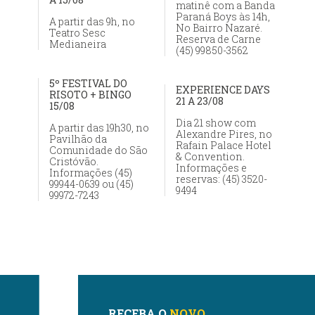
matinê com a Banda
Paraná Boys às 14h,
A partir das 9h, no
No Bairro Nazaré.
Teatro Sesc
Reserva de Carne
Medianeira
(45) 99850-3562
5º FESTIVAL DO
EXPERIENCE DAYS
RISOTO + BINGO
21 A 23/08
15/08
Dia 21 show com
A partir das 19h30, no
Alexandre Pires, no
Pavilhão da
Rafain Palace Hotel
Comunidade do São
& Convention.
Cristóvão.
Informações e
Informações (45)
reservas: (45) 3520-
99944-0639 ou (45)
9494
99972-7243
RECEBA O
NOVO