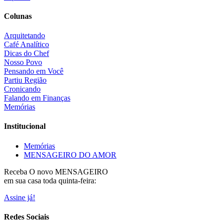
Colunas
Arquitetando
Café Analítico
Dicas do Chef
Nosso Povo
Pensando em Você
Partiu Região
Cronicando
Falando em Finanças
Memórias
Institucional
Memórias
MENSAGEIRO DO AMOR
Receba O
novo MENSAGEIRO
em sua casa toda quinta-feira:
Assine já!
Redes Sociais