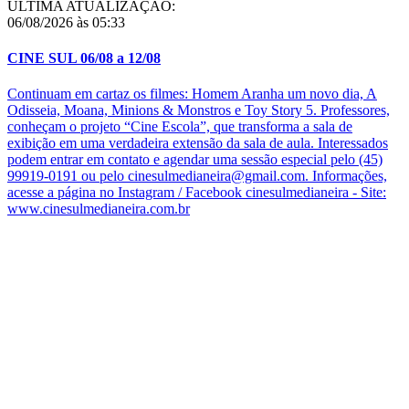
ÚLTIMA ATUALIZAÇÃO:
06/08/2026 às 05:33
CINE SUL 06/08 a 12/08
Continuam em cartaz os filmes: Homem Aranha um novo dia, A
Odisseia, Moana, Minions & Monstros e Toy Story 5. Professores,
conheçam o projeto “Cine Escola”, que transforma a sala de
exibição em uma verdadeira extensão da sala de aula. Interessados
podem entrar em contato e agendar uma sessão especial pelo (45)
99919-0191 ou pelo cinesulmedianeira@gmail.com. Informações,
acesse a página no Instagram / Facebook cinesulmedianeira - Site:
www.cinesulmedianeira.com.br