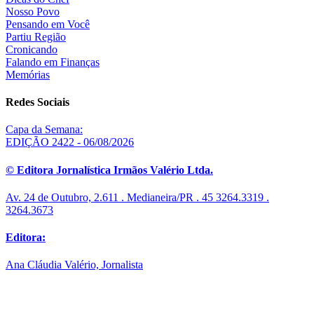
Nosso Povo
Pensando em Você
Partiu Região
Cronicando
Falando em Finanças
Memórias
Redes Sociais
Capa da Semana:
EDIÇÃO 2422 - 06/08/2026
© Editora Jornalística Irmãos Valério Ltda.
Av. 24 de Outubro, 2.611 . Medianeira/PR . 45 3264.3319 .
3264.3673
Editora:
Ana Cláudia Valério, Jornalista