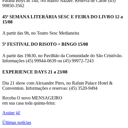
Paraná Boys às 14h, No Bairro Nazaré. Reserva de Carne (45)
99850-3562
45ª SEMANA LITERÁRIA SESC E FEIRA DO LIVRO 12 a
15/08
A partir das 9h, no Teatro Sesc Medianeira
5º FESTIVAL DO RISOTO + BINGO 15/08
A partir das 19h30, no Pavilhão da Comunidade do São Cristóvão.
Informações (45) 99944-0639 ou (45) 99972-7243
EXPERIENCE DAYS 21 a 23/08
Dia 21 show com Alexandre Pires, no Rafain Palace Hotel &
Convention. Informações e reservas: (45) 3520-9494
Receba O
novo MENSAGEIRO
em sua casa toda quinta-feira:
Assine já!
Últimas notícias