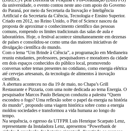
da universidade, o evento contou neste ano com apoio do Governo
do Paraná, por meio da Secretaria da Inovação e Inteligência
Artificial e da Secretaria da Ciência, Tecnologia e Ensino Superior.
Criado em 2012, no Reino Unido, o Pint of Science nasceu da
proposta de aproximar o conhecimento científico das pessoas
comuns, rompendo os limites tradicionais das salas de aula e
laboratórios. Hoje, o festival acontece simultaneamente em dezenas
de países e consolidou-se como uma das maiores iniciativas de
divulgação científica do mundo.
Com o lema “Um Brinde à Ciência”, a programação em Medianeira
reuniu estudantes, professores, pesquisadores e moradores da cidade
em dois espaços conhecidos do público local, promovendo
conversas sobre temas presentes no cotidiano, como energia elétrica
até cervejas artesanais, da tecnologia de alimentos à inovação
científica.
A abertura aconteceu no dia 19 de maio, no Chapa’s Grill
Restaurante e Pizzaria, com uma noite dedicada ao tema Energia. O
pesquisador Marcos Paulo Belançon conduziu a palestra “Quem
escondeu o fogo? Uma reflexão sobre o papel da energia na história
do mundo”, propondo uma viagem histórica sobre como a energia
moldou sociedades e transformou a vida humana ao longo do
tempo.
Na sequência, o egresso da UTFPR Luis Henrique Scarpato Lenz,
representante da Instaladora Lenz, apresentou “Powerbank de