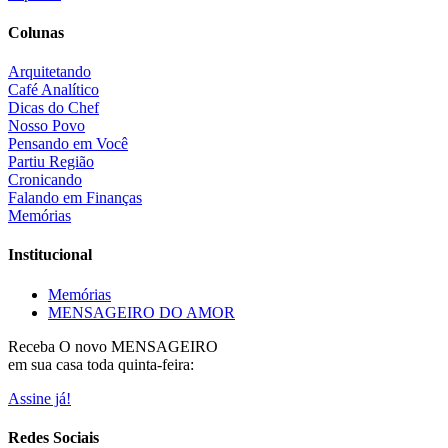
Colunas
Arquitetando
Café Analítico
Dicas do Chef
Nosso Povo
Pensando em Você
Partiu Região
Cronicando
Falando em Finanças
Memórias
Institucional
Memórias
MENSAGEIRO DO AMOR
Receba O
novo MENSAGEIRO
em sua casa toda quinta-feira:
Assine já!
Redes Sociais