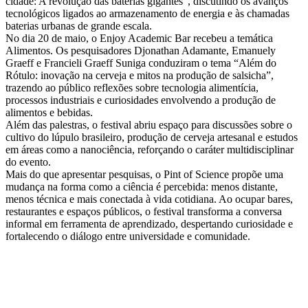
cidade: A revolução das baterias gigantes”, discutindo os avanços
tecnológicos ligados ao armazenamento de energia e às chamadas
baterias urbanas de grande escala.
No dia 20 de maio, o Enjoy Academic Bar recebeu a temática
Alimentos. Os pesquisadores Djonathan Adamante, Emanuely
Graeff e Francieli Graeff Suniga conduziram o tema “Além do
Rótulo: inovação na cerveja e mitos na produção de salsicha”,
trazendo ao público reflexões sobre tecnologia alimentícia,
processos industriais e curiosidades envolvendo a produção de
alimentos e bebidas.
Além das palestras, o festival abriu espaço para discussões sobre o
cultivo do lúpulo brasileiro, produção de cerveja artesanal e estudos
em áreas como a nanociência, reforçando o caráter multidisciplinar
do evento.
Mais do que apresentar pesquisas, o Pint of Science propõe uma
mudança na forma como a ciência é percebida: menos distante,
menos técnica e mais conectada à vida cotidiana. Ao ocupar bares,
restaurantes e espaços públicos, o festival transforma a conversa
informal em ferramenta de aprendizado, despertando curiosidade e
fortalecendo o diálogo entre universidade e comunidade.