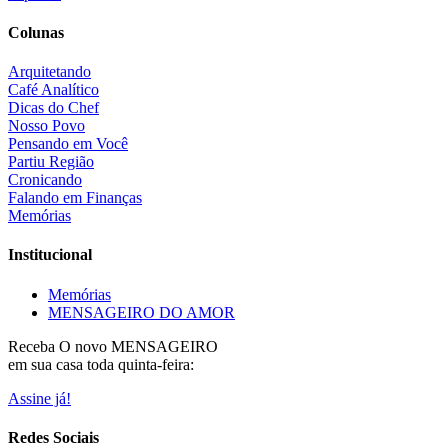
Colunas
Arquitetando
Café Analítico
Dicas do Chef
Nosso Povo
Pensando em Você
Partiu Região
Cronicando
Falando em Finanças
Memórias
Institucional
Memórias
MENSAGEIRO DO AMOR
Receba O
novo MENSAGEIRO
em sua casa toda quinta-feira:
Assine já!
Redes Sociais