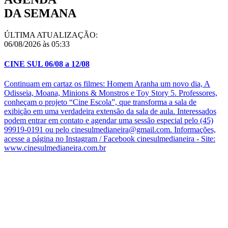
DA SEMANA
ÚLTIMA ATUALIZAÇÃO:
06/08/2026 às 05:33
CINE SUL 06/08 a 12/08
Continuam em cartaz os filmes: Homem Aranha um novo dia, A
Odisseia, Moana, Minions & Monstros e Toy Story 5. Professores,
conheçam o projeto “Cine Escola”, que transforma a sala de
exibição em uma verdadeira extensão da sala de aula. Interessados
podem entrar em contato e agendar uma sessão especial pelo (45)
99919-0191 ou pelo cinesulmedianeira@gmail.com. Informações,
acesse a página no Instagram / Facebook cinesulmedianeira - Site:
www.cinesulmedianeira.com.br