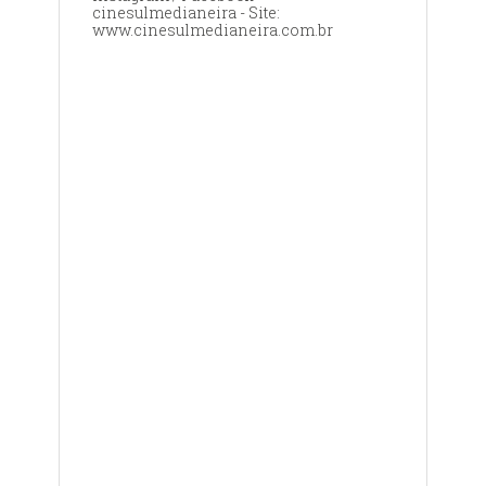
cinesulmedianeira - Site:
www.cinesulmedianeira.com.br