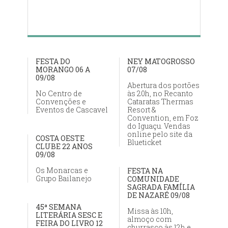
FESTA DO
NEY MATOGROSSO
MORANGO 06 A
07/08
09/08
Abertura dos portões
No Centro de
às 20h, no Recanto
Convenções e
Cataratas Thermas
Eventos de Cascavel
Resort &
Convention, em Foz
do Iguaçu. Vendas
online pelo site da
COSTA OESTE
Blueticket
CLUBE 22 ANOS
09/08
Os Monarcas e
FESTA NA
Grupo Bailanejo
COMUNIDADE
SAGRADA FAMÍLIA
DE NAZARÉ 09/08
45ª SEMANA
Missa às 10h,
LITERÁRIA SESC E
almoço com
FEIRA DO LIVRO 12
churrasco às 12h e