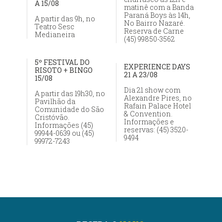
A 15/08
matinê com a Banda
Paraná Boys às 14h,
A partir das 9h, no
No Bairro Nazaré.
Teatro Sesc
Reserva de Carne
Medianeira
(45) 99850-3562
5º FESTIVAL DO
EXPERIENCE DAYS
RISOTO + BINGO
21 A 23/08
15/08
Dia 21 show com
A partir das 19h30, no
Alexandre Pires, no
Pavilhão da
Rafain Palace Hotel
Comunidade do São
& Convention.
Cristóvão.
Informações e
Informações (45)
reservas: (45) 3520-
99944-0639 ou (45)
9494
99972-7243