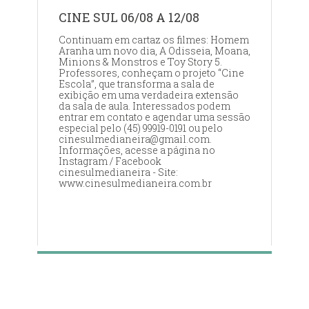
CINE SUL 06/08 A 12/08
Continuam em cartaz os filmes: Homem
Aranha um novo dia, A Odisseia, Moana,
Minions & Monstros e Toy Story 5.
Professores, conheçam o projeto “Cine
Escola”, que transforma a sala de
exibição em uma verdadeira extensão
da sala de aula. Interessados podem
entrar em contato e agendar uma sessão
especial pelo (45) 99919-0191 ou pelo
cinesulmedianeira@gmail.com.
Informações, acesse a página no
Instagram / Facebook
cinesulmedianeira - Site:
www.cinesulmedianeira.com.br