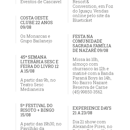
Eventos de Cascavel
Resort &
Convention, em Foz
do Iguaçu. Vendas
online pelo site da
COSTA OESTE
Blueticket
CLUBE 22 ANOS
09/08
Os Monarcas e
FESTA NA
Grupo Bailanejo
COMUNIDADE
SAGRADA FAMÍLIA
DE NAZARÉ 09/08
45ª SEMANA
Missa às 10h,
LITERÁRIA SESC E
almoço com
FEIRA DO LIVRO 12
churrasco às 12h e
A 15/08
matinê com a Banda
Paraná Boys às 14h,
A partir das 9h, no
No Bairro Nazaré.
Teatro Sesc
Reserva de Carne
Medianeira
(45) 99850-3562
5º FESTIVAL DO
EXPERIENCE DAYS
RISOTO + BINGO
21 A 23/08
15/08
Dia 21 show com
A partir das 19h30, no
Alexandre Pires, no
Pavilhão da