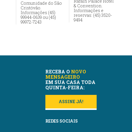
Rafain Palace Hotel
Comunidade do São
& Convention.
Cristóvão.
Informações e
Informações (45)
reservas: (45) 3520-
99944-0639 ou (45)
9494
99972-7243
RECEBA O
NOVO
MENSAGEIRO
EM SUA CASA TODA
QUINTA-FEIRA:
ASSINE JÁ!
REDES SOCIAIS