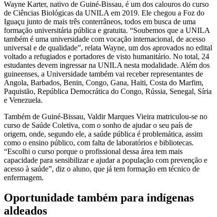
Wayne Karter, nativo de Guiné-Bissau, é um dos calouros do curso
de Ciências Biológicas da UNILA em 2019. Ele chegou a Foz do
Iguaçu junto de mais três conterrâneos, todos em busca de uma
formação universitária pública e gratuita. “Soubemos que a UNILA
também é uma universidade com vocação internacional, de acesso
universal e de qualidade”, relata Wayne, um dos aprovados no edital
voltado a refugiados e portadores de visto humanitário. No total, 24
estudantes devem ingressar na UNILA nesta modalidade. Além dos
guineenses, a Universidade também vai receber representantes de
Angola, Barbados, Benin, Congo, Gana, Haiti, Costa do Marfim,
Paquistão, República Democrática do Congo, Rússia, Senegal, Síria
e Venezuela.
Também de Guiné-Bissau, Valdir Marques Vieira matriculou-se no
curso de Saúde Coletiva, com o sonho de ajudar o seu país de
origem, onde, segundo ele, a saúde pública é problemática, assim
como o ensino público, com falta de laboratórios e bibliotecas.
“Escolhi o curso porque o profissional dessa área tem mais
capacidade para sensibilizar e ajudar a população com prevenção e
acesso à saúde”, diz o aluno, que já tem formação em técnico de
enfermagem.
Oportunidade também para indígenas
aldeados