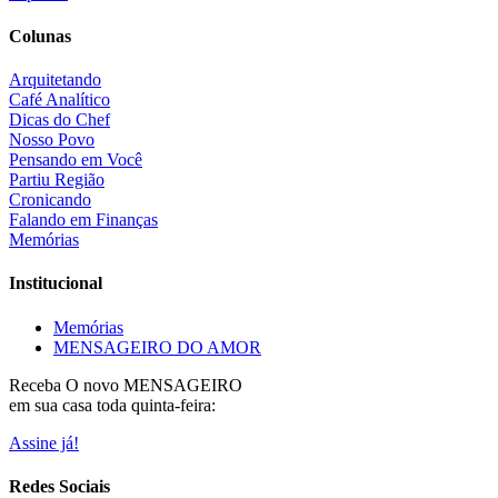
Colunas
Arquitetando
Café Analítico
Dicas do Chef
Nosso Povo
Pensando em Você
Partiu Região
Cronicando
Falando em Finanças
Memórias
Institucional
Memórias
MENSAGEIRO DO AMOR
Receba O
novo MENSAGEIRO
em sua casa toda quinta-feira:
Assine já!
Redes Sociais