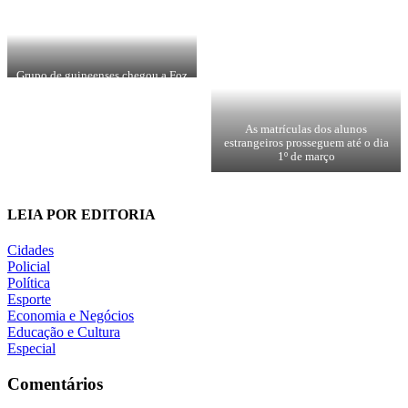
Grupo de guineenses chegou a Foz
do Iguaçu em busca de formação
universitária pública e gratuita
As matrículas dos alunos
estrangeiros prosseguem até o dia
1º de março
LEIA POR EDITORIA
Cidades
Policial
Política
Esporte
Economia e Negócios
Educação e Cultura
Especial
Comentários