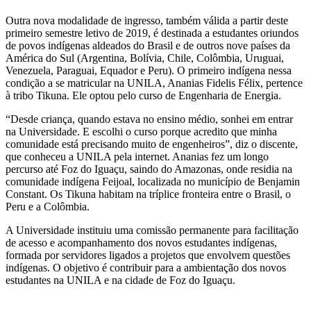
Outra nova modalidade de ingresso, também válida a partir deste
primeiro semestre letivo de 2019, é destinada a estudantes oriundos
de povos indígenas aldeados do Brasil e de outros nove países da
América do Sul (Argentina, Bolívia, Chile, Colômbia, Uruguai,
Venezuela, Paraguai, Equador e Peru). O primeiro indígena nessa
condição a se matricular na UNILA, Ananias Fidelis Félix, pertence
à tribo Tikuna. Ele optou pelo curso de Engenharia de Energia.
“Desde criança, quando estava no ensino médio, sonhei em entrar
na Universidade. E escolhi o curso porque acredito que minha
comunidade está precisando muito de engenheiros”, diz o discente,
que conheceu a UNILA pela internet. Ananias fez um longo
percurso até Foz do Iguaçu, saindo do Amazonas, onde residia na
comunidade indígena Feijoal, localizada no município de Benjamin
Constant. Os Tikuna habitam na tríplice fronteira entre o Brasil, o
Peru e a Colômbia.
A Universidade instituiu uma comissão permanente para facilitação
de acesso e acompanhamento dos novos estudantes indígenas,
formada por servidores ligados a projetos que envolvem questões
indígenas. O objetivo é contribuir para a ambientação dos novos
estudantes na UNILA e na cidade de Foz do Iguaçu.