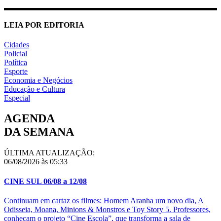
LEIA POR EDITORIA
Cidades
Policial
Política
Esporte
Economia e Negócios
Educação e Cultura
Especial
AGENDA
DA SEMANA
ÚLTIMA ATUALIZAÇÃO:
06/08/2026 às 05:33
CINE SUL 06/08 a 12/08
Continuam em cartaz os filmes: Homem Aranha um novo dia, A
Odisseia, Moana, Minions & Monstros e Toy Story 5. Professores,
conheçam o projeto “Cine Escola”, que transforma a sala de