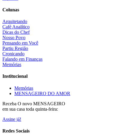
Colunas
Arquitetando
Café Analítico
Dicas do Chef
Nosso Povo
Pensando em Você
Partiu Região
Cronicando
Falando em Finanças
Memórias
Institucional
Memórias
MENSAGEIRO DO AMOR
Receba O
novo MENSAGEIRO
em sua casa toda quinta-feira:
Assine já!
Redes Sociais