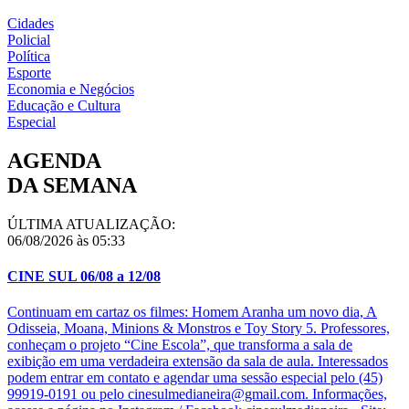
Cidades
Policial
Política
Esporte
Economia e Negócios
Educação e Cultura
Especial
AGENDA
DA SEMANA
ÚLTIMA ATUALIZAÇÃO:
06/08/2026 às 05:33
CINE SUL 06/08 a 12/08
Continuam em cartaz os filmes: Homem Aranha um novo dia, A
Odisseia, Moana, Minions & Monstros e Toy Story 5. Professores,
conheçam o projeto “Cine Escola”, que transforma a sala de
exibição em uma verdadeira extensão da sala de aula. Interessados
podem entrar em contato e agendar uma sessão especial pelo (45)
99919-0191 ou pelo cinesulmedianeira@gmail.com. Informações,