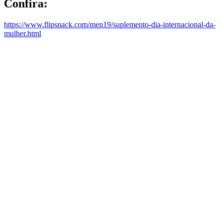
Confira:
https://www.flipsnack.com/men19/suplemento-dia-internacional-da-
mulher.html