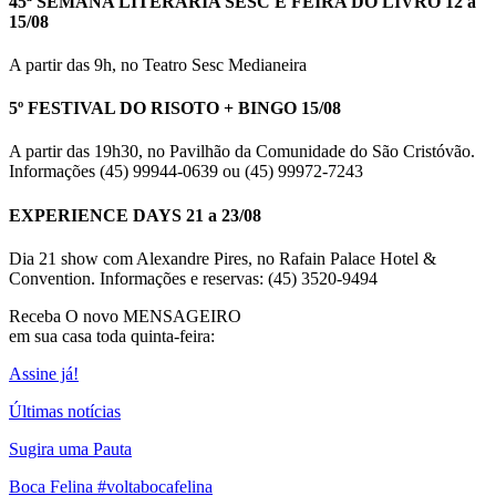
45ª SEMANA LITERÁRIA SESC E FEIRA DO LIVRO 12 a
15/08
A partir das 9h, no Teatro Sesc Medianeira
5º FESTIVAL DO RISOTO + BINGO 15/08
A partir das 19h30, no Pavilhão da Comunidade do São Cristóvão.
Informações (45) 99944-0639 ou (45) 99972-7243
EXPERIENCE DAYS 21 a 23/08
Dia 21 show com Alexandre Pires, no Rafain Palace Hotel &
Convention. Informações e reservas: (45) 3520-9494
Receba O
novo MENSAGEIRO
em sua casa toda quinta-feira:
Assine já!
Últimas notícias
Sugira uma Pauta
Boca Felina #voltabocafelina