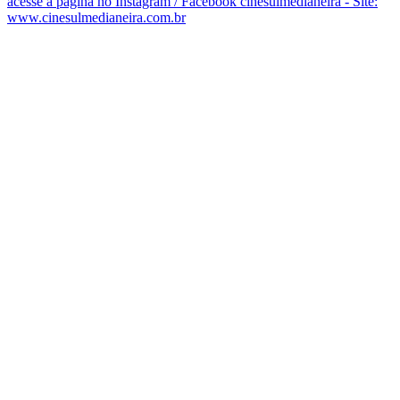
acesse a página no Instagram / Facebook cinesulmedianeira - Site:
www.cinesulmedianeira.com.br