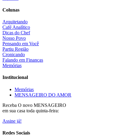
Colunas
Arquitetando
Café Analítico
Dicas do Chef
Nosso Povo
Pensando em Você
Partiu Região
Cronicando
Falando em Finanças
Memórias
Institucional
Memórias
MENSAGEIRO DO AMOR
Receba O
novo MENSAGEIRO
em sua casa toda quinta-feira:
Assine já!
Redes Sociais