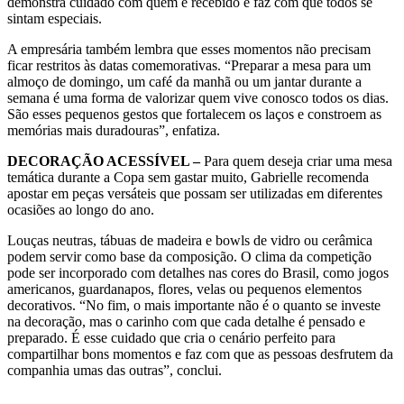
demonstra cuidado com quem é recebido e faz com que todos se
sintam especiais.
A empresária também lembra que esses momentos não precisam
ficar restritos às datas comemorativas. “Preparar a mesa para um
almoço de domingo, um café da manhã ou um jantar durante a
semana é uma forma de valorizar quem vive conosco todos os dias.
São esses pequenos gestos que fortalecem os laços e constroem as
memórias mais duradouras”, enfatiza.
DECORAÇÃO ACESSÍVEL –
Para quem deseja criar uma mesa
temática durante a Copa sem gastar muito, Gabrielle recomenda
apostar em peças versáteis que possam ser utilizadas em diferentes
ocasiões ao longo do ano.
Louças neutras, tábuas de madeira e bowls de vidro ou cerâmica
podem servir como base da composição. O clima da competição
pode ser incorporado com detalhes nas cores do Brasil, como jogos
americanos, guardanapos, flores, velas ou pequenos elementos
decorativos. “No fim, o mais importante não é o quanto se investe
na decoração, mas o carinho com que cada detalhe é pensado e
preparado. É esse cuidado que cria o cenário perfeito para
compartilhar bons momentos e faz com que as pessoas desfrutem da
companhia umas das outras”, conclui.