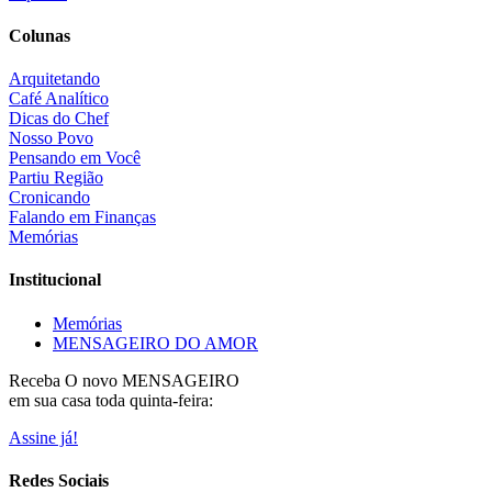
Colunas
Arquitetando
Café Analítico
Dicas do Chef
Nosso Povo
Pensando em Você
Partiu Região
Cronicando
Falando em Finanças
Memórias
Institucional
Memórias
MENSAGEIRO DO AMOR
Receba O
novo MENSAGEIRO
em sua casa toda quinta-feira:
Assine já!
Redes Sociais