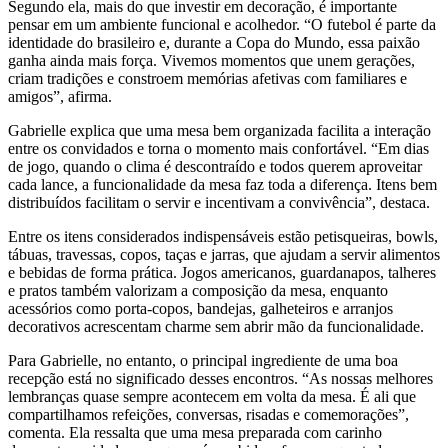
Segundo ela, mais do que investir em decoração, é importante
pensar em um ambiente funcional e acolhedor. “O futebol é parte da
identidade do brasileiro e, durante a Copa do Mundo, essa paixão
ganha ainda mais força. Vivemos momentos que unem gerações,
criam tradições e constroem memórias afetivas com familiares e
amigos”, afirma.
Gabrielle explica que uma mesa bem organizada facilita a interação
entre os convidados e torna o momento mais confortável. “Em dias
de jogo, quando o clima é descontraído e todos querem aproveitar
cada lance, a funcionalidade da mesa faz toda a diferença. Itens bem
distribuídos facilitam o servir e incentivam a convivência”, destaca.
Entre os itens considerados indispensáveis estão petisqueiras, bowls,
tábuas, travessas, copos, taças e jarras, que ajudam a servir alimentos
e bebidas de forma prática. Jogos americanos, guardanapos, talheres
e pratos também valorizam a composição da mesa, enquanto
acessórios como porta-copos, bandejas, galheteiros e arranjos
decorativos acrescentam charme sem abrir mão da funcionalidade.
Para Gabrielle, no entanto, o principal ingrediente de uma boa
recepção está no significado desses encontros. “As nossas melhores
lembranças quase sempre acontecem em volta da mesa. É ali que
compartilhamos refeições, conversas, risadas e comemorações”,
comenta. Ela ressalta que uma mesa preparada com carinho