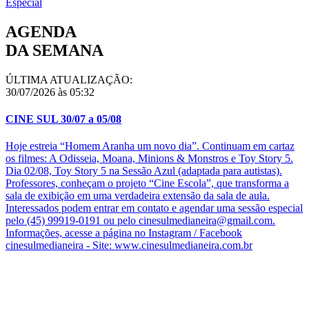
Especial
AGENDA
DA SEMANA
ÚLTIMA ATUALIZAÇÃO:
30/07/2026 às 05:32
CINE SUL 30/07 a 05/08
Hoje estreia “Homem Aranha um novo dia”. Continuam em cartaz
os filmes: A Odisseia, Moana, Minions & Monstros e Toy Story 5.
Dia 02/08, Toy Story 5 na Sessão Azul (adaptada para autistas).
Professores, conheçam o projeto “Cine Escola”, que transforma a
sala de exibição em uma verdadeira extensão da sala de aula.
Interessados podem entrar em contato e agendar uma sessão especial
pelo (45) 99919-0191 ou pelo cinesulmedianeira@gmail.com.
Informações, acesse a página no Instagram / Facebook
cinesulmedianeira - Site: www.cinesulmedianeira.com.br