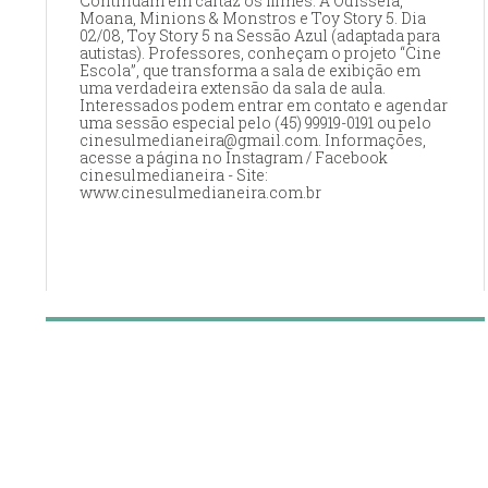
Continuam em cartaz os filmes: A Odisseia,
Moana, Minions & Monstros e Toy Story 5. Dia
02/08, Toy Story 5 na Sessão Azul (adaptada para
autistas). Professores, conheçam o projeto “Cine
Escola”, que transforma a sala de exibição em
uma verdadeira extensão da sala de aula.
Interessados podem entrar em contato e agendar
uma sessão especial pelo (45) 99919-0191 ou pelo
cinesulmedianeira@gmail.com. Informações,
acesse a página no Instagram / Facebook
cinesulmedianeira - Site:
www.cinesulmedianeira.com.br