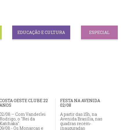
EDUCAÇÃO E CULTURA
ESPECIAL
COSTA OESTE CLUBE 22
FESTA NA AVENIDA
ANOS
02/08
02/08 – Com Vanderlei
A partir das 15h, na
Rodrigo, o "Rei da
Avenida Brasília, nas
Katchaka".
quadras recém-
09/08 - Os Monarcas e
inauguradas