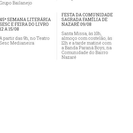
Grupo Bailanejo
FESTA DA COMUNIDADE
45ª SEMANA LITERÁRIA
SAGRADA FAMÍLIA DE
SESC E FEIRA DO LIVRO
NAZARÉ 09/08
12 A 15/08
Santa Missa, às 10h,
A partir das 9h, no Teatro
almoço com costelão, às
Sesc Medianeira
12h e a tarde matiné com
a Banda Paraná Boys, na
Comunidade do Bairro
Nazaré