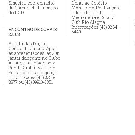
Siqueira, coordenador
frente ao Colégio
da Câmara de Educação
Mondrone. Realização:
do POD
Interact Club de
Medianeira e Rotary
Club Rio Alegria.
Informações (45) 3264-
ENCONTRO DE CORAIS
6440
22/08
A partir das 17h, no
Centro de Cultura. Após
as apresentações, às 20h,
jantar dançante no Clube
Aliança, animado pela
Banda Gralha Azul, em
Serranópolis do Iguaçu.
Informações (45) 3236-
8377 ou (45) 99910-9351