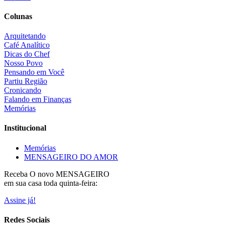
Colunas
Arquitetando
Café Analítico
Dicas do Chef
Nosso Povo
Pensando em Você
Partiu Região
Cronicando
Falando em Finanças
Memórias
Institucional
Memórias
MENSAGEIRO DO AMOR
Receba O
novo MENSAGEIRO
em sua casa toda quinta-feira:
Assine já!
Redes Sociais