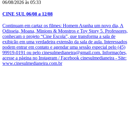
06/08/2026 às 05:33
CINE SUL 06/08 a 12/08
Continuam em cartaz os filmes: Homem Aranha um novo dia, A
Odisseia, Moana, Minions & Monstros e Toy Story 5. Professores,
conheçam o projeto “Cine Escola”, que transforma a sala de
exibição em uma verdadeira extensão da sala de aula. Interessados
podem entrar em contato e agendar uma sessão especial pelo (45)
99919-0191 ou pelo cinesulmedianeira@gmail.com. Informações,
acesse a página no Instagram / Facebook cinesulmedianeira - Site:
www.cinesulmedianeira.com.br