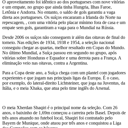
O aproveitamento foi idêntico ao dos portugueses com nove vitórias
e um empate, no grupo que ainda tinha Hungria, Ilhas Faroe,
Letônia e Andorra. No entanto, o saldo de gols garantiu a vaga
direta aos portugueses. Os suíços encararam a Irlanda do Norte na
repescagem, , com uma vitória pelo placar mínimo fora de casa e um
empate sem gols, garantiram a vaga para o Mundial na Rússia.
Desde 2006 os suíços não conseguem ir além das oitavas de final do
torneio. Nas edições de 1934, 1938 e 1954, a seleção nacional
conseguiu chegar as quartas, melhor resultado em Copas do Mundo.
No último Mundial, a Suíça passou em segundo no grupo, após
vitórias sobre Honduras e Equador e uma derrota para a França. A
eliminação veio nas oitavas, contra a Argentina.
Para a Copa deste ano, a Suíça chega com um plantel com jogadores
experientes e que jogam nas principais ligas da Europa. É o caso,
por exemplo, do lateral-direito Lichtsteiner, que joga na Juventus, da
Itália, e o meia Xhaka, que atua pelo time inglês do Arsenal.
O meia Xherdan Shaqiri é o principal nome da seleção. Com 26
anos, o baixinho de 1,69m começou a carreira pelo Basel. Depois de
três anos atuando no futebol local, Shaqiri foi contratado pelo
Bayern de Munique, onde atuou por três anos e conquistou a Liga