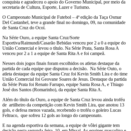
conquista e agradeceu o apoio do Governo Municipal, por meio da
secretaria de Cultura, Esporte, Lazer e Turismo.
O Campeonato Municipal de Futebol – 4ª edição da Taça Osmar
Del Castanhel, teve a grande final no domingo, 09, na comunidade
de Santa Cruz do Ocoí.
Na Série Ouro, a equipe Santa Cruz/Sorte
Esportiva/Raimundi/Casarão Bebidas venceu por 2 a 0 a equipe do
União Comercial e levou o título. Na Série Prata, Santa Rosa A
venceu por 2 a 1 a equipe de Santa Rita A e foi campeã.
Nesses dois jogos finais foram escolhidos os atletas destaque da
partida de cada equipe que disputou a decisão. Na Série Outo, o
atleta destaque da equipe Santa Cruz foi Kevin Smith Lira e do time
União Comercial foi Geovane Soares de Jesus. Destaque da partida
da Série Prata foi Renato Farrapo, equipe Santa Rosa A, e Thiago
José dos Santos (Romarinho), da equipe Santa Rita A.
Além do título da Ouro, a equipe de Santa Cruz levou ainda troféu
de artilheiro da competição com Kevin Smith Lira, que anotou 13
gols, e defesa menos vazada, recebendo o troféu o goleiro Lucas
Feltraco, que sofreu 12 gols ao longo do campeonato.
E na agenda esportiva da semana, a equipe de vôlei gigante tem
decisão nesta segunda-feira, 10, em Missal. As equipes masculina e