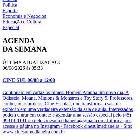
Política
Esporte
Economia e Negócios
Educação e Cultura
Especial
AGENDA
DA SEMANA
ÚLTIMA ATUALIZAÇÃO:
06/08/2026 às 05:33
CINE SUL 06/08 a 12/08
Continuam em cartaz os filmes: Homem Aranha um novo dia, A
Odisseia, Moana, Minions & Monstros e Toy Story 5. Professores,
conheçam o projeto “Cine Escola”, que transforma a sala de
exibição em uma verdadeira extensão da sala de aula. Interessados
podem entrar em contato e agendar uma sessão especial pelo (45)
99919-0191 ou pelo cinesulmedianeira@gmail.com. Informações,
acesse a página no Instagram / Facebook cinesulmedianeira - Site:
www.cinesulmedianeira.com.br