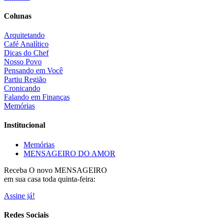
Colunas
Arquitetando
Café Analítico
Dicas do Chef
Nosso Povo
Pensando em Você
Partiu Região
Cronicando
Falando em Finanças
Memórias
Institucional
Memórias
MENSAGEIRO DO AMOR
Receba O
novo MENSAGEIRO
em sua casa toda quinta-feira:
Assine já!
Redes Sociais