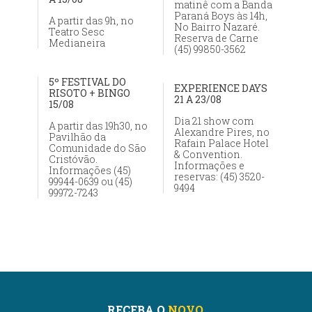
matinê com a Banda
Paraná Boys às 14h,
A partir das 9h, no
No Bairro Nazaré.
Teatro Sesc
Reserva de Carne
Medianeira
(45) 99850-3562
5º FESTIVAL DO
EXPERIENCE DAYS
RISOTO + BINGO
21 A 23/08
15/08
Dia 21 show com
A partir das 19h30, no
Alexandre Pires, no
Pavilhão da
Rafain Palace Hotel
Comunidade do São
& Convention.
Cristóvão.
Informações e
Informações (45)
reservas: (45) 3520-
99944-0639 ou (45)
9494
99972-7243
RECEBA O
NOVO