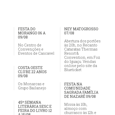
FESTA DO
NEY MATOGROSSO
MORANGO 06 A
07/08
09/08
Abertura dos portões
No Centro de
às 20h, no Recanto
Convenções e
Cataratas Thermas
Eventos de Cascavel
Resort &
Convention, em Foz
do Iguaçu. Vendas
online pelo site da
COSTA OESTE
Blueticket
CLUBE 22 ANOS
09/08
Os Monarcas e
FESTA NA
Grupo Bailanejo
COMUNIDADE
SAGRADA FAMÍLIA
DE NAZARÉ 09/08
45ª SEMANA
Missa às 10h,
LITERÁRIA SESC E
almoço com
FEIRA DO LIVRO 12
churrasco às 12h e
A 15/08