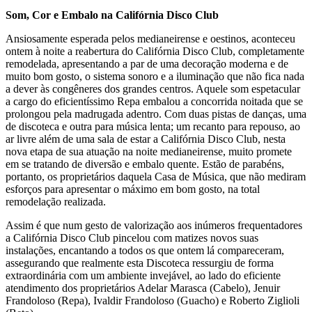
Som, Cor e Embalo na Califórnia Disco Club
Ansiosamente esperada pelos medianeirense e oestinos, aconteceu
ontem à noite a reabertura do Califórnia Disco Club, completamente
remodelada, apresentando a par de uma decoração moderna e de
muito bom gosto, o sistema sonoro e a iluminação que não fica nada
a dever às congêneres dos grandes centros. Aquele som espetacular
a cargo do eficientíssimo Repa embalou a concorrida noitada que se
prolongou pela madrugada adentro. Com duas pistas de danças, uma
de discoteca e outra para música lenta; um recanto para repouso, ao
ar livre além de uma sala de estar a Califórnia Disco Club, nesta
nova etapa de sua atuação na noite medianeirense, muito promete
em se tratando de diversão e embalo quente. Estão de parabéns,
portanto, os proprietários daquela Casa de Música, que não mediram
esforços para apresentar o máximo em bom gosto, na total
remodelação realizada.
Assim é que num gesto de valorização aos inúmeros frequentadores
a Califórnia Disco Club pincelou com matizes novos suas
instalações, encantando a todos os que ontem lá compareceram,
assegurando que realmente esta Discoteca ressurgiu de forma
extraordinária com um ambiente invejável, ao lado do eficiente
atendimento dos proprietários Adelar Marasca (Cabelo), Jenuir
Frandoloso (Repa), Ivaldir Frandoloso (Guacho) e Roberto Ziglioli