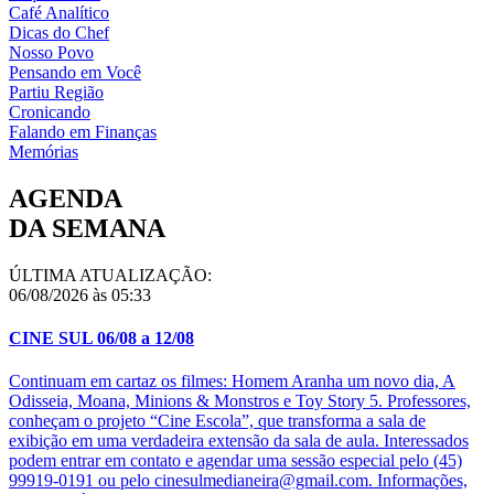
Café Analítico
Dicas do Chef
Nosso Povo
Pensando em Você
Partiu Região
Cronicando
Falando em Finanças
Memórias
AGENDA
DA SEMANA
ÚLTIMA ATUALIZAÇÃO:
06/08/2026 às 05:33
CINE SUL 06/08 a 12/08
Continuam em cartaz os filmes: Homem Aranha um novo dia, A
Odisseia, Moana, Minions & Monstros e Toy Story 5. Professores,
conheçam o projeto “Cine Escola”, que transforma a sala de
exibição em uma verdadeira extensão da sala de aula. Interessados
podem entrar em contato e agendar uma sessão especial pelo (45)
99919-0191 ou pelo cinesulmedianeira@gmail.com. Informações,