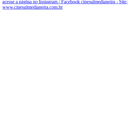
acesse a página no Instagram / Facebook cinesulmedianeira - Site:
www.cinesulmedianeira.com.br