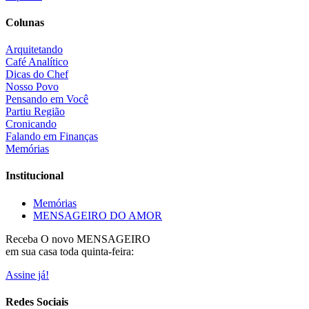
Colunas
Arquitetando
Café Analítico
Dicas do Chef
Nosso Povo
Pensando em Você
Partiu Região
Cronicando
Falando em Finanças
Memórias
Institucional
Memórias
MENSAGEIRO DO AMOR
Receba O
novo MENSAGEIRO
em sua casa toda quinta-feira:
Assine já!
Redes Sociais