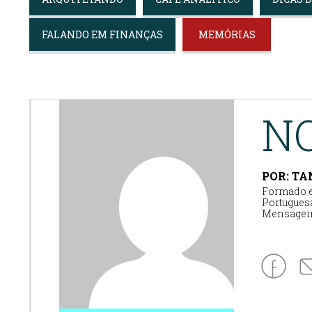
FALANDO EM FINANÇAS
MEMÓRIAS
N
POR: T
Formado e
Portuguesa
Mensageir