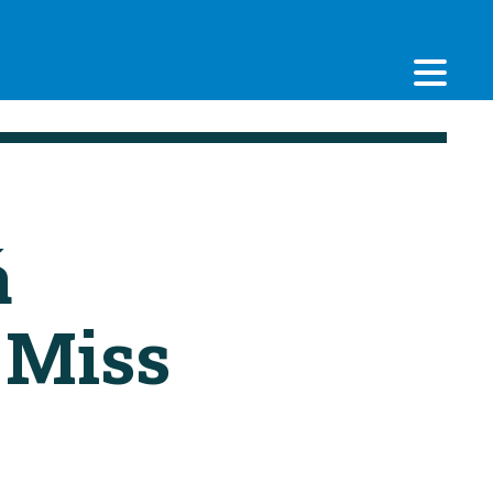
á
 Miss