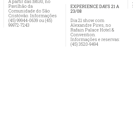
A partir das 19h30, no
Pavilhão da
EXPERIENCE DAYS 21 A
Comunidade do São
23/08
Cristóvão. Informações
(45) 99944-0639 ou (45)
Dia 21 show com
99972-7243
Alexandre Pires, no
Rafain Palace Hotel &
Convention.
Informações e reservas:
(45) 3520-9494