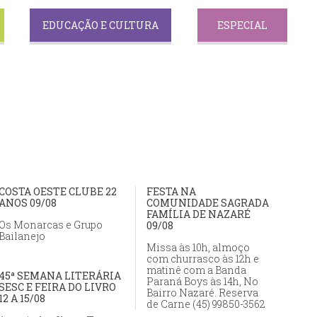
EDUCAÇÃO E CULTURA
ESPECIAL
COSTA OESTE CLUBE 22
FESTA NA
ANOS 09/08
COMUNIDADE SAGRADA
FAMÍLIA DE NAZARÉ
Os Monarcas e Grupo
09/08
Bailanejo
Missa às 10h, almoço
com churrasco às 12h e
matinê com a Banda
45ª SEMANA LITERÁRIA
Paraná Boys às 14h, No
SESC E FEIRA DO LIVRO
Bairro Nazaré. Reserva
12 A 15/08
de Carne (45) 99850-3562