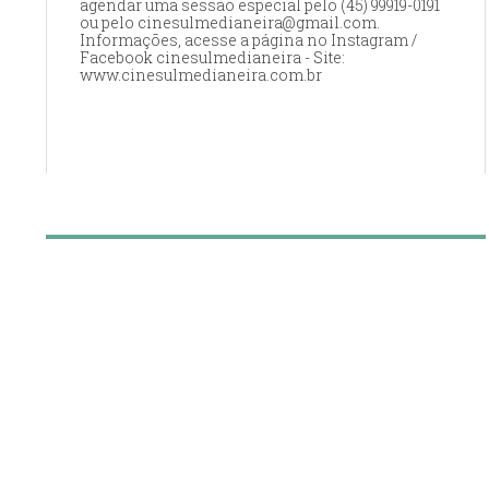
agendar uma sessão especial pelo (45) 99919-0191
ou pelo cinesulmedianeira@gmail.com.
Informações, acesse a página no Instagram /
Facebook cinesulmedianeira - Site:
www.cinesulmedianeira.com.br