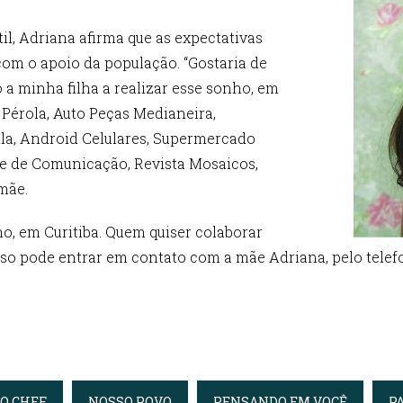
il, Adriana afirma que as expectativas
com o apoio da população. “Gostaria de
 a minha filha a realizar esse sonho, em
 Pérola, Auto Peças Medianeira,
ella, Android Celulares, Supermercado
ste de Comunicação, Revista Mosaicos,
 mãe.
ho, em Curitiba. Quem quiser colaborar
so pode entrar em contato com a mãe Adriana, pelo telefo
DO CHEF
NOSSO POVO
PENSANDO EM VOCÊ
P