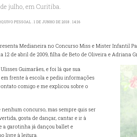
de julho, em Curitiba.
IVO PESSOAL . 1 DE JUNHO DE 2018 . 14:16
epresenta Medianeira no Concurso Miss e Mister Infantil P
12 de abril de 2009, filha de Beto de Oliveira e Adriana Gr
 Ulisses Guimarães, e foi lá que sua
u em frente à escola e pediu informações
contato comigo e me explicou sobre o
de nenhum concurso, mas sempre quis ser
rtida, gosta de dançar, cantar e ir à
 a garotinha já dançou ballet e
 livre à leitura.