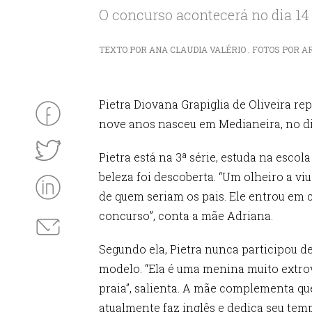
O concurso acontecerá no dia 14 
TEXTO POR ANA CLAUDIA VALÉRIO . FOTOS POR ARQU
Pietra Diovana Grapiglia de Oliveira r
nove anos nasceu em Medianeira, no dia 
Pietra está na 3ª série, estuda na escola
beleza foi descoberta. “Um olheiro a vi
de quem seriam os pais. Ele entrou em 
concurso”, conta a mãe Adriana.
Segundo ela, Pietra nunca participou 
modelo. “Ela é uma menina muito extrove
praia”, salienta. A mãe complementa que
atualmente faz inglês e dedica seu tempo