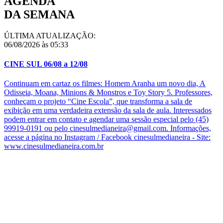
AGENDA
DA SEMANA
ÚLTIMA ATUALIZAÇÃO:
06/08/2026 às 05:33
CINE SUL 06/08 a 12/08
Continuam em cartaz os filmes: Homem Aranha um novo dia, A
Odisseia, Moana, Minions & Monstros e Toy Story 5. Professores,
conheçam o projeto “Cine Escola”, que transforma a sala de
exibição em uma verdadeira extensão da sala de aula. Interessados
podem entrar em contato e agendar uma sessão especial pelo (45)
99919-0191 ou pelo cinesulmedianeira@gmail.com. Informações,
acesse a página no Instagram / Facebook cinesulmedianeira - Site:
www.cinesulmedianeira.com.br