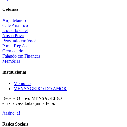
Colunas
Arquitetando
Café Analítico
Dicas do Chef
Nosso Povo
Pensando em Você
Partiu Região
Cronicando
Falando em Finanças
Memórias
Institucional
Memórias
MENSAGEIRO DO AMOR
Receba O
novo MENSAGEIRO
em sua casa toda quinta-feira:
Assine já!
Redes Sociais