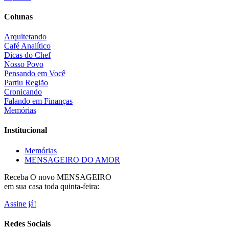
Colunas
Arquitetando
Café Analítico
Dicas do Chef
Nosso Povo
Pensando em Você
Partiu Região
Cronicando
Falando em Finanças
Memórias
Institucional
Memórias
MENSAGEIRO DO AMOR
Receba O
novo MENSAGEIRO
em sua casa toda quinta-feira:
Assine já!
Redes Sociais