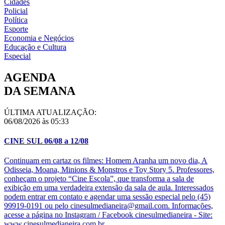
Cidades
Policial
Política
Esporte
Economia e Negócios
Educação e Cultura
Especial
AGENDA
DA SEMANA
ÚLTIMA ATUALIZAÇÃO:
06/08/2026 às 05:33
CINE SUL 06/08 a 12/08
Continuam em cartaz os filmes: Homem Aranha um novo dia, A
Odisseia, Moana, Minions & Monstros e Toy Story 5. Professores,
conheçam o projeto “Cine Escola”, que transforma a sala de
exibição em uma verdadeira extensão da sala de aula. Interessados
podem entrar em contato e agendar uma sessão especial pelo (45)
99919-0191 ou pelo cinesulmedianeira@gmail.com. Informações,
acesse a página no Instagram / Facebook cinesulmedianeira - Site:
www.cinesulmedianeira.com.br