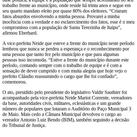
trabalho frente ao município, onde reside há trinta anos e segue em
seu quarto mandato eleito por quase 80% dos eleitores. “Criaram
fatos absurdos envolvendo a minha pessoa. Provarei a minha
inocência com a verdade e no esclarecimento dos fatos, esse é o meu
compromisso com a população de Santa Terezinha de Itaipu”,
afirmou Eberhard.
A vice-prefeita Neide que esteve a frente do município neste período
lembrou que nunca se perdeu a esperança e o reconhecimento por
uma pessoa que tanto fez pelo município e que para algumas
pessoas isso incomoda. “Estive a frente do município durante este
período, contando sempre com o trabalho de equipe e é com a
sensação de dever cumprido e com muita alegria que hoje vejo o
prefeito Cláudio reassumindo o cargo que lhe foi confiado”,
comemorou.
O ato, presidido pelo presidente do legislativo Valdir Sauthier foi
acompanhado pela vice-prefeita Neide Mariot Corrente, vereadores
da base, autoridades civis, militares, eclesiásticas e um grande
número de populares que lotaram o Auditório do Paço Municipal 3
de Maio. Mais cedo a Câmara Municipal devolveu o cargo ao
vereador Antonio Luiz Bendo (BIM), também seguindo a decisão
do Tribunal de Justiça.