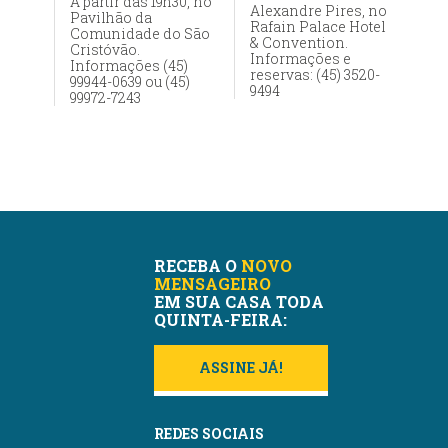
A partir das 19h30, no
Alexandre Pires, no
Pavilhão da
Rafain Palace Hotel
Comunidade do São
& Convention.
Cristóvão.
Informações e
Informações (45)
reservas: (45) 3520-
99944-0639 ou (45)
9494
99972-7243
RECEBA O
NOVO
MENSAGEIRO
EM SUA CASA TODA
QUINTA-FEIRA:
ASSINE JÁ!
REDES SOCIAIS