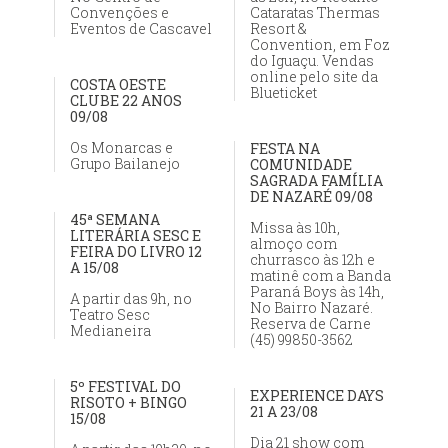
Convenções e
Cataratas Thermas
Eventos de Cascavel
Resort &
Convention, em Foz
do Iguaçu. Vendas
online pelo site da
COSTA OESTE
Blueticket
CLUBE 22 ANOS
09/08
Os Monarcas e
FESTA NA
Grupo Bailanejo
COMUNIDADE
SAGRADA FAMÍLIA
DE NAZARÉ 09/08
45ª SEMANA
Missa às 10h,
LITERÁRIA SESC E
almoço com
FEIRA DO LIVRO 12
churrasco às 12h e
A 15/08
matinê com a Banda
Paraná Boys às 14h,
A partir das 9h, no
No Bairro Nazaré.
Teatro Sesc
Reserva de Carne
Medianeira
(45) 99850-3562
5º FESTIVAL DO
EXPERIENCE DAYS
RISOTO + BINGO
21 A 23/08
15/08
Dia 21 show com