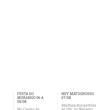
FESTA DO
NEY MATOGROSSO
MORANGO 06 A
07/08
09/08
Abertura dos portões
No Centro de
às 20h, no Recanto