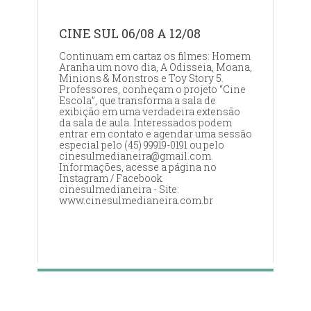
CINE SUL 06/08 A 12/08
Continuam em cartaz os filmes: Homem
Aranha um novo dia, A Odisseia, Moana,
Minions & Monstros e Toy Story 5.
Professores, conheçam o projeto “Cine
Escola”, que transforma a sala de
exibição em uma verdadeira extensão
da sala de aula. Interessados podem
entrar em contato e agendar uma sessão
especial pelo (45) 99919-0191 ou pelo
cinesulmedianeira@gmail.com.
Informações, acesse a página no
Instagram / Facebook
cinesulmedianeira - Site:
www.cinesulmedianeira.com.br