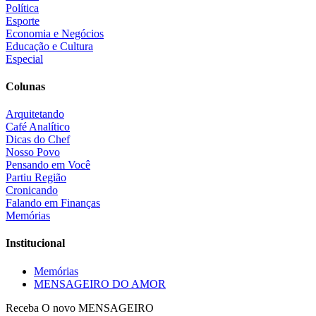
Política
Esporte
Economia e Negócios
Educação e Cultura
Especial
Colunas
Arquitetando
Café Analítico
Dicas do Chef
Nosso Povo
Pensando em Você
Partiu Região
Cronicando
Falando em Finanças
Memórias
Institucional
Memórias
MENSAGEIRO DO AMOR
Receba O
novo MENSAGEIRO