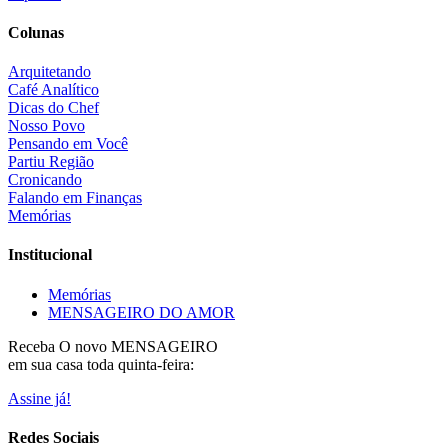
Colunas
Arquitetando
Café Analítico
Dicas do Chef
Nosso Povo
Pensando em Você
Partiu Região
Cronicando
Falando em Finanças
Memórias
Institucional
Memórias
MENSAGEIRO DO AMOR
Receba O
novo MENSAGEIRO
em sua casa toda quinta-feira:
Assine já!
Redes Sociais