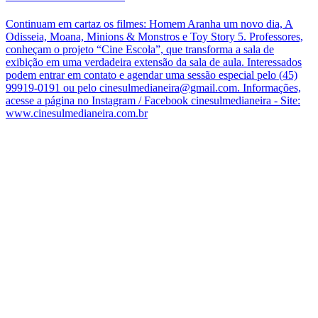
Continuam em cartaz os filmes: Homem Aranha um novo dia, A
Odisseia, Moana, Minions & Monstros e Toy Story 5. Professores,
conheçam o projeto “Cine Escola”, que transforma a sala de
exibição em uma verdadeira extensão da sala de aula. Interessados
podem entrar em contato e agendar uma sessão especial pelo (45)
99919-0191 ou pelo cinesulmedianeira@gmail.com. Informações,
acesse a página no Instagram / Facebook cinesulmedianeira - Site:
www.cinesulmedianeira.com.br