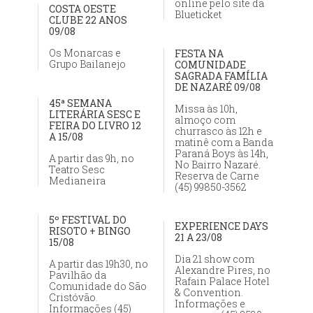
online pelo site da
COSTA OESTE
Blueticket
CLUBE 22 ANOS
09/08
Os Monarcas e
FESTA NA
Grupo Bailanejo
COMUNIDADE
SAGRADA FAMÍLIA
DE NAZARÉ 09/08
45ª SEMANA
Missa às 10h,
LITERÁRIA SESC E
almoço com
FEIRA DO LIVRO 12
churrasco às 12h e
A 15/08
matinê com a Banda
Paraná Boys às 14h,
A partir das 9h, no
No Bairro Nazaré.
Teatro Sesc
Reserva de Carne
Medianeira
(45) 99850-3562
5º FESTIVAL DO
EXPERIENCE DAYS
RISOTO + BINGO
21 A 23/08
15/08
Dia 21 show com
A partir das 19h30, no
Alexandre Pires, no
Pavilhão da
Rafain Palace Hotel
Comunidade do São
& Convention.
Cristóvão.
Informações e
Informações (45)