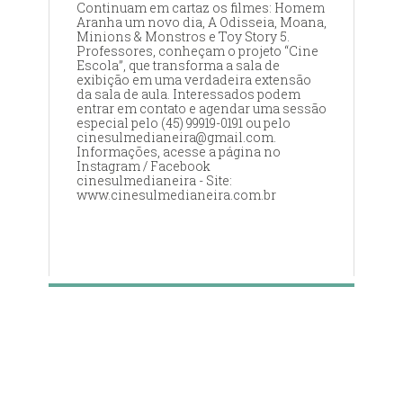
Continuam em cartaz os filmes: Homem
Aranha um novo dia, A Odisseia, Moana,
Minions & Monstros e Toy Story 5.
Professores, conheçam o projeto “Cine
Escola”, que transforma a sala de
exibição em uma verdadeira extensão
da sala de aula. Interessados podem
entrar em contato e agendar uma sessão
especial pelo (45) 99919-0191 ou pelo
cinesulmedianeira@gmail.com.
Informações, acesse a página no
Instagram / Facebook
cinesulmedianeira - Site:
www.cinesulmedianeira.com.br