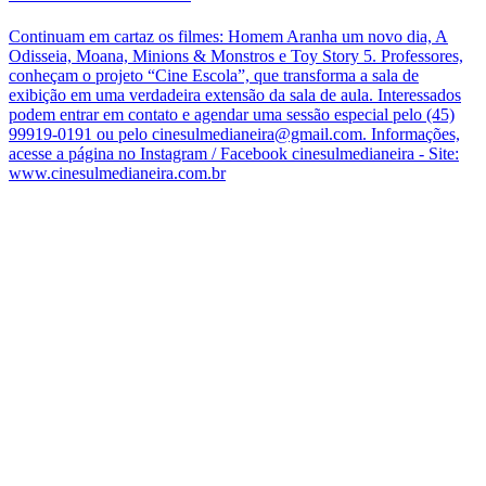
Continuam em cartaz os filmes: Homem Aranha um novo dia, A
Odisseia, Moana, Minions & Monstros e Toy Story 5. Professores,
conheçam o projeto “Cine Escola”, que transforma a sala de
exibição em uma verdadeira extensão da sala de aula. Interessados
podem entrar em contato e agendar uma sessão especial pelo (45)
99919-0191 ou pelo cinesulmedianeira@gmail.com. Informações,
acesse a página no Instagram / Facebook cinesulmedianeira - Site:
www.cinesulmedianeira.com.br