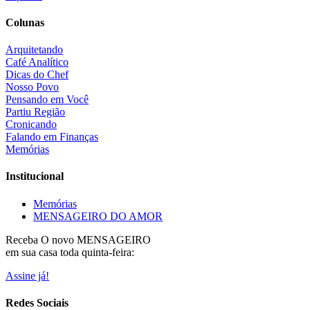
Colunas
Arquitetando
Café Analítico
Dicas do Chef
Nosso Povo
Pensando em Você
Partiu Região
Cronicando
Falando em Finanças
Memórias
Institucional
Memórias
MENSAGEIRO DO AMOR
Receba O
novo MENSAGEIRO
em sua casa toda quinta-feira:
Assine já!
Redes Sociais