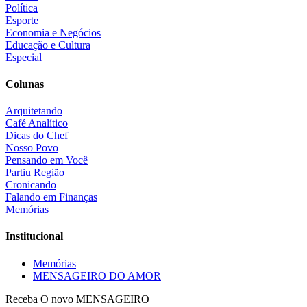
Política
Esporte
Economia e Negócios
Educação e Cultura
Especial
Colunas
Arquitetando
Café Analítico
Dicas do Chef
Nosso Povo
Pensando em Você
Partiu Região
Cronicando
Falando em Finanças
Memórias
Institucional
Memórias
MENSAGEIRO DO AMOR
Receba O
novo MENSAGEIRO