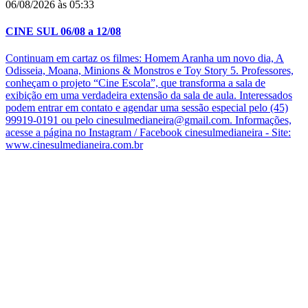
06/08/2026 às 05:33
CINE SUL 06/08 a 12/08
Continuam em cartaz os filmes: Homem Aranha um novo dia, A
Odisseia, Moana, Minions & Monstros e Toy Story 5. Professores,
conheçam o projeto “Cine Escola”, que transforma a sala de
exibição em uma verdadeira extensão da sala de aula. Interessados
podem entrar em contato e agendar uma sessão especial pelo (45)
99919-0191 ou pelo cinesulmedianeira@gmail.com. Informações,
acesse a página no Instagram / Facebook cinesulmedianeira - Site:
www.cinesulmedianeira.com.br