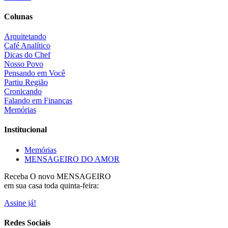
Colunas
Arquitetando
Café Analítico
Dicas do Chef
Nosso Povo
Pensando em Você
Partiu Região
Cronicando
Falando em Finanças
Memórias
Institucional
Memórias
MENSAGEIRO DO AMOR
Receba O
novo MENSAGEIRO
em sua casa toda quinta-feira:
Assine já!
Redes Sociais