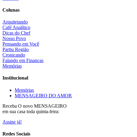
Colunas
Arquitetando
Café Analítico
Dicas do Chef
Nosso Povo
Pensando em Você
Partiu Região
Cronicando
Falando em Finanças
Memórias
Institucional
Memórias
MENSAGEIRO DO AMOR
Receba O
novo MENSAGEIRO
em sua casa toda quinta-feira:
Assine já!
Redes Sociais