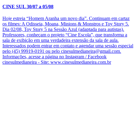
CINE SUL 30/07 a 05/08
Hoje estreia “Homem Aranha um novo dia”. Continuam em cartaz
os filmes: A Odisseia, Moana, Minions & Monstros e Toy Story 5.
Dia 02/08, Toy Story 5 na Sessão Azul (adaptada para autistas).
Professores, conheçam o projeto “Cine Escola”, que transforma a
sala de exibição em uma verdadeira extensão da sala de aula.
Interessados podem entrar em contato e agendar uma sessão especial
pelo (45) 99919-0191 ou pelo cinesulmedianeira@gmail.com.
Informações, acesse a página no Instagram / Facebook
cinesulmedianeira - Site: www.cinesulmedianeira.com.br