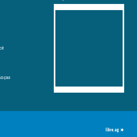
cê
anças