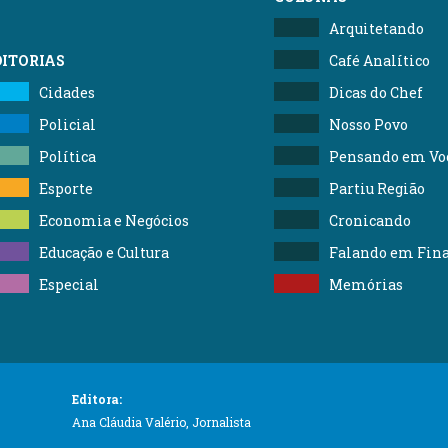
Arquitetando
DITORIAS
Café Analítico
Cidades
Dicas do Chef
Policial
Nosso Povo
Política
Pensando em Vo
Esporte
Partiu Região
Economia e Negócios
Cronicando
Educação e Cultura
Falando em Fin
Especial
Memórias
Editora:
Ana Cláudia Valério, Jornalista