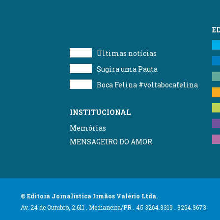
E
Últimas notícias
Sugira uma Pauta
Boca Felina #voltabocafelina
INSTITUCIONAL
Memórias
MENSAGEIRO DO AMOR
© Editora Jornalística Irmãos Valério Ltda.
Av. 24 de Outubro, 2.611 . Medianeira/PR . 45 3264.3319 . 3264.3673