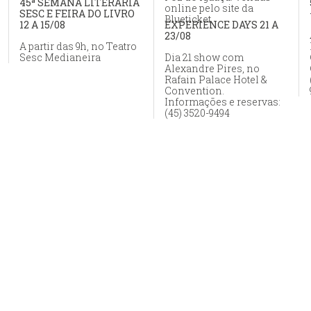
45ª SEMANA LITERÁRIA
online pelo site da
SESC E FEIRA DO LIVRO
Blueticket
12 A 15/08
EXPERIENCE DAYS 21 A
23/08
A partir das 9h, no Teatro
Sesc Medianeira
Dia 21 show com
Alexandre Pires, no
Rafain Palace Hotel &
Convention.
Informações e reservas:
(45) 3520-9494