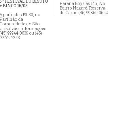
5º FESTIVAL DO RISOTO
Paraná Boys às 14h, No
+ BINGO 15/08
Bairro Nazaré. Reserva
de Carne (45) 99850-3562
A partir das 19h30, no
Pavilhão da
Comunidade do São
Cristóvão. Informações
(45) 99944-0639 ou (45)
99972-7243