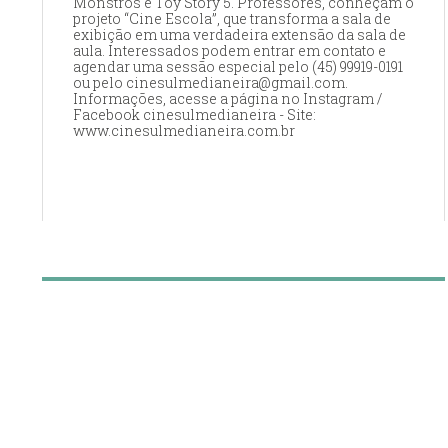
Monstros e Toy Story 5. Professores, conheçam o
projeto “Cine Escola”, que transforma a sala de
exibição em uma verdadeira extensão da sala de
aula. Interessados podem entrar em contato e
agendar uma sessão especial pelo (45) 99919-0191
ou pelo cinesulmedianeira@gmail.com.
Informações, acesse a página no Instagram /
Facebook cinesulmedianeira - Site:
www.cinesulmedianeira.com.br