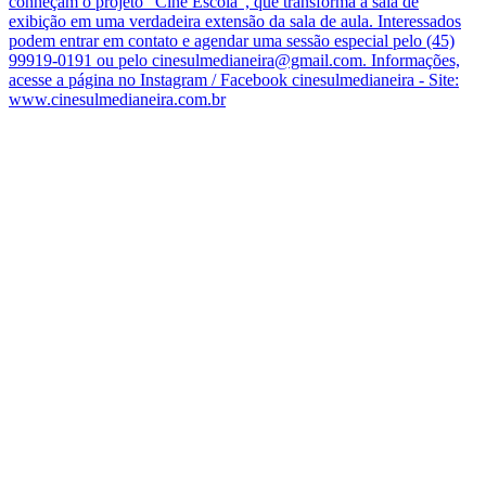
conheçam o projeto “Cine Escola”, que transforma a sala de
exibição em uma verdadeira extensão da sala de aula. Interessados
podem entrar em contato e agendar uma sessão especial pelo (45)
99919-0191 ou pelo cinesulmedianeira@gmail.com. Informações,
acesse a página no Instagram / Facebook cinesulmedianeira - Site:
www.cinesulmedianeira.com.br