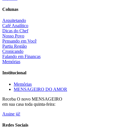
Colunas
Arquitetando
Café Analítico
Dicas do Chef
Nosso Povo
Pensando em Você
Partiu Região
Cronicando
Falando em Finanças
Memórias
Institucional
Memórias
MENSAGEIRO DO AMOR
Receba O
novo MENSAGEIRO
em sua casa toda quinta-feira:
Assine já!
Redes Sociais