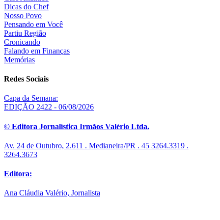
Dicas do Chef
Nosso Povo
Pensando em Você
Partiu Região
Cronicando
Falando em Finanças
Memórias
Redes Sociais
Capa da Semana:
EDIÇÃO 2422 - 06/08/2026
© Editora Jornalística Irmãos Valério Ltda.
Av. 24 de Outubro, 2.611 . Medianeira/PR . 45 3264.3319 .
3264.3673
Editora:
Ana Cláudia Valério, Jornalista