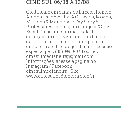
CINE SUL 06/08 A 12/08
Continuam em cartaz os filmes: Homem
Aranha um novo dia, A Odisseia, Moana,
Minions & Monstros e Toy Story 5.
Professores, conheçam o projeto “Cine
Escola”, que transforma a sala de
exibição em uma verdadeira extensão
da sala de aula. Interessados podem
entrar em contato e agendar uma sessão
especial pelo (45) 99919-0191 ou pelo
cinesulmedianeira@gmail.com.
Informações, acesse a página no
Instagram / Facebook
cinesulmedianeira - Site:
www.cinesulmedianeira.com.br