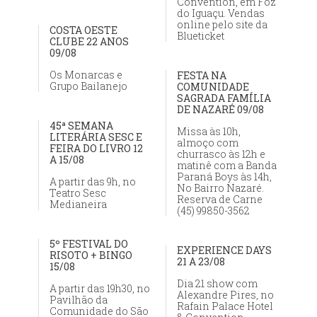
Convention, em Foz
do Iguaçu. Vendas
online pelo site da
COSTA OESTE
Blueticket
CLUBE 22 ANOS
09/08
Os Monarcas e
FESTA NA
Grupo Bailanejo
COMUNIDADE
SAGRADA FAMÍLIA
DE NAZARÉ 09/08
45ª SEMANA
Missa às 10h,
LITERÁRIA SESC E
almoço com
FEIRA DO LIVRO 12
churrasco às 12h e
A 15/08
matinê com a Banda
Paraná Boys às 14h,
A partir das 9h, no
No Bairro Nazaré.
Teatro Sesc
Reserva de Carne
Medianeira
(45) 99850-3562
5º FESTIVAL DO
EXPERIENCE DAYS
RISOTO + BINGO
21 A 23/08
15/08
Dia 21 show com
A partir das 19h30, no
Alexandre Pires, no
Pavilhão da
Rafain Palace Hotel
Comunidade do São