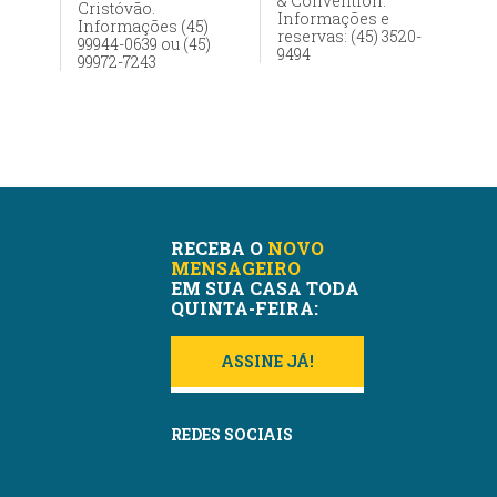
& Convention.
Cristóvão.
Informações e
Informações (45)
reservas: (45) 3520-
99944-0639 ou (45)
9494
99972-7243
RECEBA O
NOVO
MENSAGEIRO
EM SUA CASA TODA
QUINTA-FEIRA:
ASSINE JÁ!
REDES SOCIAIS