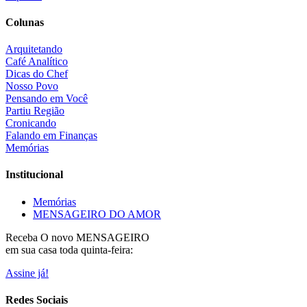
Colunas
Arquitetando
Café Analítico
Dicas do Chef
Nosso Povo
Pensando em Você
Partiu Região
Cronicando
Falando em Finanças
Memórias
Institucional
Memórias
MENSAGEIRO DO AMOR
Receba O
novo MENSAGEIRO
em sua casa toda quinta-feira:
Assine já!
Redes Sociais