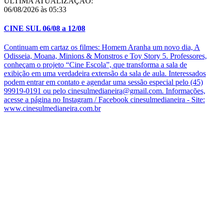
ÚLTIMA ATUALIZAÇÃO:
06/08/2026 às 05:33
CINE SUL 06/08 a 12/08
Continuam em cartaz os filmes: Homem Aranha um novo dia, A
Odisseia, Moana, Minions & Monstros e Toy Story 5. Professores,
conheçam o projeto “Cine Escola”, que transforma a sala de
exibição em uma verdadeira extensão da sala de aula. Interessados
podem entrar em contato e agendar uma sessão especial pelo (45)
99919-0191 ou pelo cinesulmedianeira@gmail.com. Informações,
acesse a página no Instagram / Facebook cinesulmedianeira - Site:
www.cinesulmedianeira.com.br