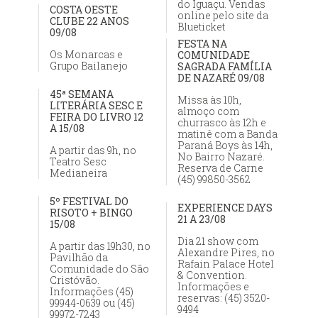
do Iguaçu. Vendas
COSTA OESTE
online pelo site da
CLUBE 22 ANOS
Blueticket
09/08
FESTA NA
Os Monarcas e
COMUNIDADE
Grupo Bailanejo
SAGRADA FAMÍLIA
DE NAZARÉ 09/08
45ª SEMANA
Missa às 10h,
LITERÁRIA SESC E
almoço com
FEIRA DO LIVRO 12
churrasco às 12h e
A 15/08
matinê com a Banda
Paraná Boys às 14h,
A partir das 9h, no
No Bairro Nazaré.
Teatro Sesc
Reserva de Carne
Medianeira
(45) 99850-3562
5º FESTIVAL DO
EXPERIENCE DAYS
RISOTO + BINGO
21 A 23/08
15/08
Dia 21 show com
A partir das 19h30, no
Alexandre Pires, no
Pavilhão da
Rafain Palace Hotel
Comunidade do São
& Convention.
Cristóvão.
Informações e
Informações (45)
reservas: (45) 3520-
99944-0639 ou (45)
9494
99972-7243