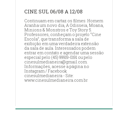
CINE SUL 06/08 A 12/08
Continuam em cartaz os filmes: Homem
Aranha um novo dia, A Odisseia, Moana,
Minions & Monstros e Toy Story 5.
Professores, conheçam o projeto “Cine
Escola”, que transforma a sala de
exibição em uma verdadeira extensão
da sala de aula. Interessados podem
entrar em contato e agendar uma sessão
especial pelo (45) 99919-0191 ou pelo
cinesulmedianeira@gmail.com.
Informações, acesse a página no
Instagram / Facebook
cinesulmedianeira - Site:
www.cinesulmedianeira.com.br