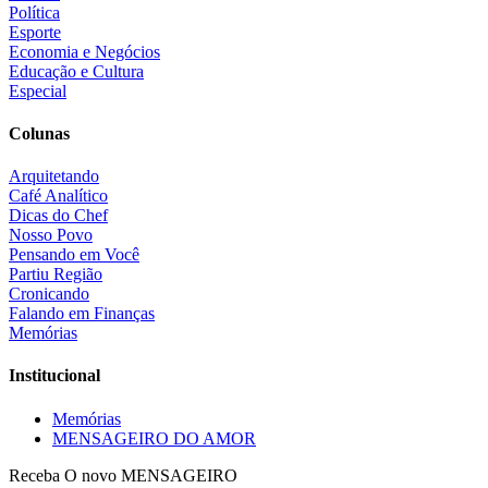
Política
Esporte
Economia e Negócios
Educação e Cultura
Especial
Colunas
Arquitetando
Café Analítico
Dicas do Chef
Nosso Povo
Pensando em Você
Partiu Região
Cronicando
Falando em Finanças
Memórias
Institucional
Memórias
MENSAGEIRO DO AMOR
Receba O
novo MENSAGEIRO